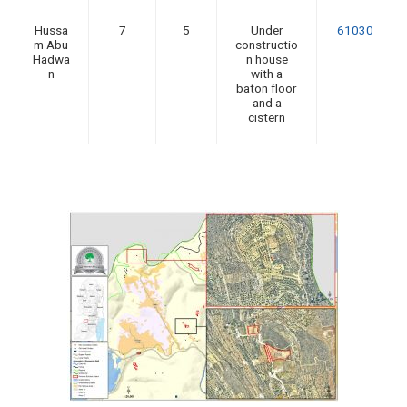
Hussa
7
5
Under
61030
m Abu
constructio
Hadwa
n house
n
with a
baton floor
and a
cistern