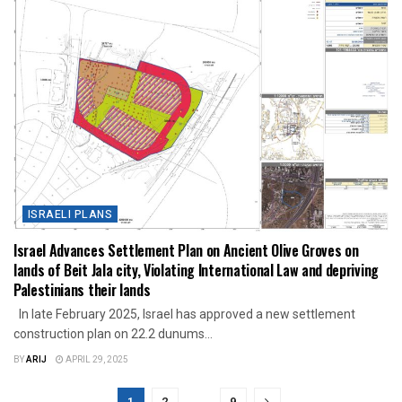
ISRAELI PLANS
Israel Advances Settlement Plan on Ancient Olive Groves on
lands of Beit Jala city, Violating International Law and depriving
Palestinians their lands
In late February 2025, Israel has approved a new settlement
construction plan on 22.2 dunums...
BY
ARIJ
APRIL 29, 2025
1
2
…
9