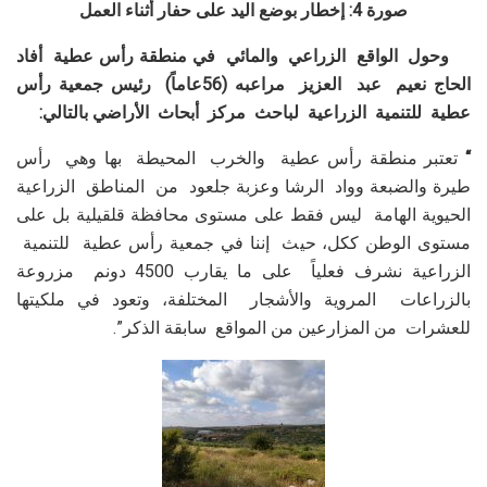
صورة 4: إخطار بوضع اليد على حفار أثناء العمل
وحول الواقع الزراعي والمائي في منطقة رأس عطية أفاد
الحاج نعيم عبد العزيز مراعبه (56عاماً) رئيس جمعية رأس
عطية للتنمية الزراعية لباحث مركز أبحاث الأراضي بالتالي:
“
تعتبر منطقة رأس عطية والخرب المحيطة بها وهي رأس
طيرة والضبعة وواد الرشا وعزبة جلعود من المناطق الزراعية
الحيوية الهامة ليس فقط على مستوى محافظة قلقيلية بل على
مستوى الوطن ككل، حيث إننا في جمعية رأس عطية للتنمية
الزراعية نشرف فعلياً على ما يقارب 4500 دونم مزروعة
بالزراعات المروية والأشجار المختلفة، وتعود في ملكيتها
للعشرات من المزارعين من المواقع سابقة الذكر”.