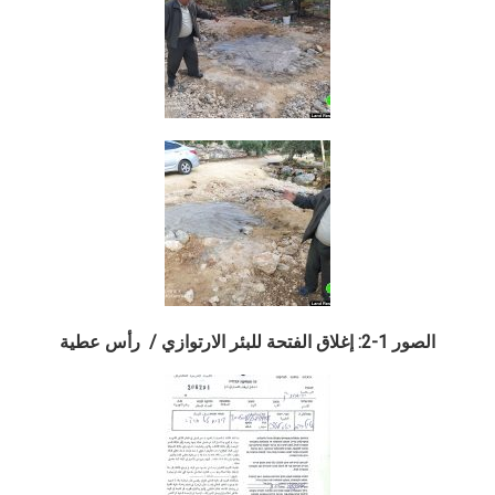
الصور 1-2: إغلاق الفتحة للبئر الارتوازي / رأس عطية