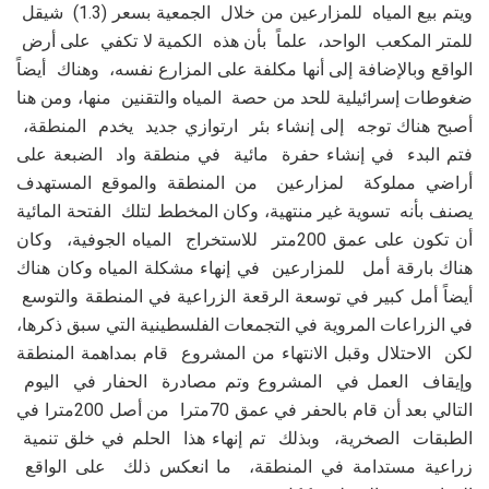
ويتم بيع المياه للمزارعين من خلال الجمعية بسعر (1.3) شيقل
للمتر المكعب الواحد، علماً بأن هذه الكمية لا تكفي على أرض
الواقع وبالإضافة إلى أنها مكلفة على المزارع نفسه، وهناك أيضاً
ضغوطات إسرائيلية للحد من حصة المياه والتقنين منها، ومن هنا
أصبح هناك توجه إلى إنشاء بئر ارتوازي جديد يخدم المنطقة،
فتم البدء في إنشاء حفرة مائية في منطقة واد الضبعة على
أراضي مملوكة لمزارعين من المنطقة والموقع المستهدف
يصنف بأنه تسوية غير منتهية، وكان المخطط لتلك الفتحة المائية
أن تكون على عمق 200متر للاستخراج المياه الجوفية، وكان
هناك بارقة أمل للمزارعين في إنهاء مشكلة المياه وكان هناك
أيضاً أمل كبير في توسعة الرقعة الزراعية في المنطقة والتوسع
في الزراعات المروية في التجمعات الفلسطينية التي سبق ذكرها،
لكن الاحتلال وقبل الانتهاء من المشروع قام بمداهمة المنطقة
وإيقاف العمل في المشروع وتم مصادرة الحفار في اليوم
التالي بعد أن قام بالحفر في عمق 70مترا من أصل 200مترا في
الطبقات الصخرية، وبذلك تم إنهاء هذا الحلم في خلق تنمية
زراعية مستدامة في المنطقة، ما انعكس ذلك على الواقع