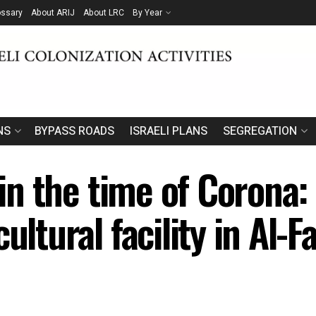
ossary
About ARIJ
About LRC
By Year
NS
BYPASS ROADS
ISRAELI PLANS
SEGREGATION
s in the time of Corona:
ultural facility in Al-