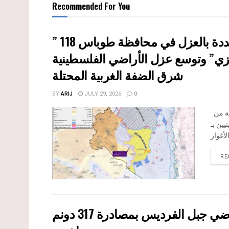
Recommended For You
ي” وتوسع عزل الأراضي الفلسطينية
شرق الضفة الغربية المحتلة
BY
ARIJ
JULY 29, 2026
0
بعد مرور تسعة أشهر على إصدار سلطات الاحتلال الإسرائيلي مجموعة من
يين بـ
RE
الاحتلال الاسرائيلي يوسع سيطرته على أراضي جبل الفرديس بمصادرة 317 دونم