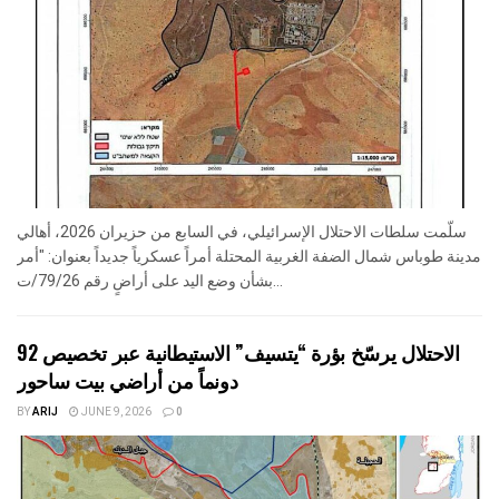
سلّمت سلطات الاحتلال الإسرائيلي، في السابع من حزيران 2026، أهالي
مدينة طوباس شمال الضفة الغربية المحتلة أمراً عسكرياً جديداً بعنوان: "أمر
بشأن وضع اليد على أراضٍ رقم 79/26/ت...
الاحتلال يرسّخ بؤرة “يتسيف” الاستيطانية عبر تخصيص 92
دونماً من أراضي بيت ساحور
BY
ARIJ
JUNE 9, 2026
0