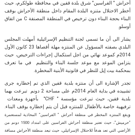
أحراش " الفراسين" شرق بلدة قفين في محافظة طولكرم، حيث
أخطر الاحتلال متنزه البلدة المقام داخل منطقة الأحراش بوقف
البناء بحجة البناء دون ترخيص في المنطقة المصنفة C من اتفاق
أوسلو.
يشار الى أن ما تسمى لجنة التنظيم الإسرائيلية أمهلت المجلس
البلدي بصفته المسؤول عن المنتزه مهلة أقصاها 23 كانون الأول
2014م كموعد نهائي من اجل استكمال إجراءات الترخيص، حيث
يتزامن الموعد مع موعد جلسة البناء والتنظيم في ما تعرف
بمحكمة بيت إيل للنظر في قانونية الأبنية المخطرة.
تجدر الإشارة الى أن منتزه بلدية قفين الذي تم إخطاره جرى
تشييده في بداية العام 2014م على مساحة 2 دونم تبرعت بهما
بلدية قفين، حيث تبرعت مؤسسة " CHF" بأجهزة ومعدات
ترفيهية خاصة بالأطفال للمنتزه قبل أن يتم إخطاره بوقف البناء.
و
يقع المنتزه المخطر في منطقة أحراش " الفراسين" المحاذية لمستعمرة
"حرميش"، حيث تعتبر منطقة أحراش الفراسين على امتداد 1500 دونم من
الأراضي التي تعد هدفاً للاحتلال الإسرائيلي، حيث تبعد منطقة الأحراش مسافة