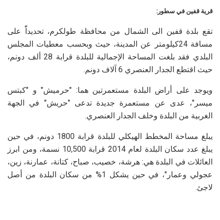
قرية قفين في سطور:
تقع بلدة قفين الى الشمال من محافظة طولكرم، تحديداًً على
مسافة 24كيلومتر عن المدينة، حيث وبحسب معطيات المجلس
البلدي فقد بلغت المساحة الإجمالية للبلدة قرابة 28 ألف دونم،
حيث اقتطع الجدار العنصري 6 آلاف دونم.
ويوجد على أراض البلدة مستعمرتين هما: "حرميش" و "كبتس
ميسر"، عدى عن مستعمرة جديدة تدعى "حريش" في الجهة
الغربية من البلدة وخلف الجدار العنصري.
يبلغ مساحة المخطط الهيكلي للبلدة قرابة 1800 دونم، في حين
يبلغ عدد سكان البلدة لعام 2014 قرابة 10,500 نسمة، ومن ابرز
العائلات في البلدة هي: هرشة، خصيب، صباح، كتانة، عمارنة، زين،
عجولي وعمار"، في حين يشكل 1% من سكان البلدة من أصل
لاجئ.