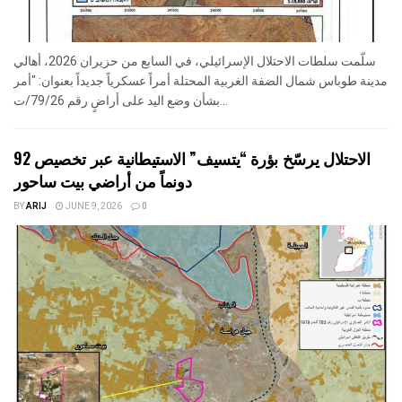
سلّمت سلطات الاحتلال الإسرائيلي، في السابع من حزيران 2026، أهالي
مدينة طوباس شمال الضفة الغربية المحتلة أمراً عسكرياً جديداً بعنوان: "أمر
بشأن وضع اليد على أراضٍ رقم 79/26/ت...
الاحتلال يرسّخ بؤرة “يتسيف” الاستيطانية عبر تخصيص 92
دونماً من أراضي بيت ساحور
BY
ARIJ
JUNE 9, 2026
0