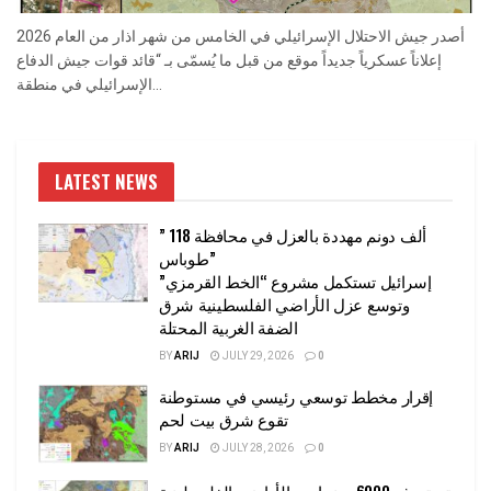
أصدر جيش الاحتلال الإسرائيلي في الخامس من شهر اذار من العام 2026
إعلاناً عسكرياً جديداً موقع من قبل ما يُسمّى بـ “قائد قوات جيش الدفاع
الإسرائيلي في منطقة...
LATEST NEWS
” 118 ألف دونم مهددة بالعزل في محافظة
طوباس”
إسرائيل تستكمل مشروع “الخط القرمزي”
وتوسع عزل الأراضي الفلسطينية شرق
الضفة الغربية المحتلة
BY
ARIJ
JULY 29, 2026
0
إقرار مخطط توسعي رئيسي في مستوطنة
تقوع شرق بيت لحم
BY
ARIJ
JULY 28, 2026
0
تستهدف 6000 دونما من الأراضي الفلسطينية