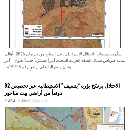
سلّمت سلطات الاحتلال الإسرائيلي، في السابع من حزيران 2026، أهالي
مدينة طوباس شمال الضفة الغربية المحتلة أمراً عسكرياً جديداً بعنوان: "أمر
بشأن وضع اليد على أراضٍ رقم 79/26/ت...
الاحتلال يرسّخ بؤرة “يتسيف” الاستيطانية عبر تخصيص 92
دونماً من أراضي بيت ساحور
BY
ARIJ
JUNE 9, 2026
0