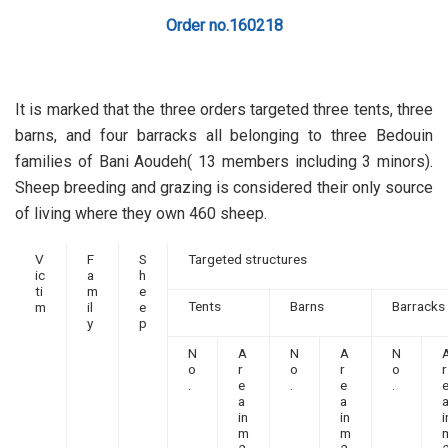
Order no.160218
It is marked that the three orders targeted three tents, three
barns, and four barracks all belonging to three Bedouin
families of Bani Aoudeh( 13 members including 3 minors).
Sheep breeding and grazing is considered their only source
of living where they own 460 sheep.
V
F
S
Targeted structures
ic
a
h
ti
m
e
Tents
Barns
Barracks
m
il
e
y
p
N
A
N
A
N
o
r
o
r
o
r
.
e
.
e
.
a
a
in
in
i
m
m