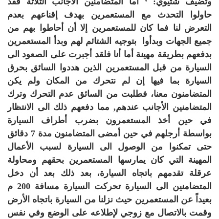
وتضيف شتيوي: ‘
أما المتضامنين الأجانب الثلاثة فقد
حاولوا التحدث مع المستعمرين بهدف إقناعهم بعدم
التعرض لنا فما كان للمستعمرين إلا أن أحاطوا بهم من
جميع الجهات وبدأوا بتوجيه الشتائم لهم وبدأ المستعمرين
بدفعهم بطريقة مهينة أما أنا فلقد أجبرت على الصعود الى
السيارة من قبل المستعمرين الذين هددوا السائق بحرق
السيارة بما فيها إن لم نتحرك من المكان ولم يكن
المتضامنون معنا، فطلبت من السائق عدم التحرك وترك
المتضامنين الأجانب عندهم, مما دفعهم ذلك الى الانتظار
في حين أخذ المستعمرون بضرب أطراف السيارة
بواسطة أرجلهم في حين أمضى المتضامنون مدة 7 دقائق
حتى تمكنوا من الوصول الى السيارة لسبب الأعمال
المهينة التي كان يمارسها المستعمرين بحقهم ومحاولة
عرقلة تقدمهم باتجاه السيارة، بعد ذلك بعد أن دخل
المتضامنين الى السيارة تحركت السيارة مسافة 200 م
بعيداً عن المستعمرين حيث نزلنا من السيارة باتجاه الأرض
وقمت بالاتصال مع زوجي لإطلاعه على الوضع وفي نفس