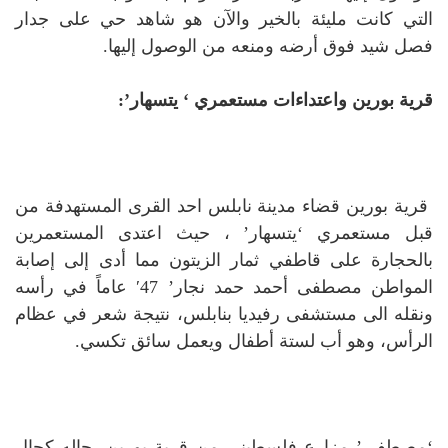
التي كانت مليئة بالخير والآن هو شاهد حي على جدار
فصل شيد فوق أرضه ومنعه من الوصول إليها.
قرية بورين واعتداءات مستعمري ‘ يتسهار’:
قرية بورين قضاء مدينة نابلس احد القرى المستهدفة من
قبل مستعمري ‘يتسهار’ ، حيث اعتدى المستعمرين
بالحجارة على قاطفي ثمار الزيتون مما أدى إلى إصابة
المواطن مصطفى أحمد حمد نجار’ 47′ عاماً في رأسه
ونقله الى مستشفى رفيديا بنابلس، نتيجة شعر في عظام
الرأس، وهو أب لستة أطفال ويعمل سائق تكسي.
‘مصطفى’ مزارع فلسطيني من قرية بورين، حاله كحال