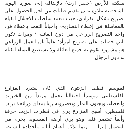
ملكيته للأرض (حصر ارث) بالإضافة إلى صورة الهوية
الشخصية علاوة على تقديم طلبات من اجل الحصول على
تصريح بشكل انفرادي، حيث تتعمد سلطات الاحتلال القيام
بالمماطلة في إعطاء التصاريح، وأحياناً التعمد بإعطاء فرد
واحد التصريح الزراعي من دون العائلة ‘ ومرات تكون
التي حصلت على تصريح امرأة’ علماً بان العمل الزراعي
هو مشروع تقوم به جميع العائلة ولا تستطيع النساء القيام
به دون الرجال.
فموسم قطف الزيتون الذي كان يعتبره المزارع
الفلسطيني موسماً احتفالياً يحمل مزيداً من الخيرات
والعطاء، ويجنون الثمار ويعصرونه زيتا بمذاق ورائحة تراب
فلسطين، أصبح المزارع يرى في قطرات الزيت حرقة
وألماً تعتصر قلبه وهو يرى أرضه المسلوبة يحرم من
الوصول إليها … ربما تذكر أعوام أبائه وأجداده السابقة