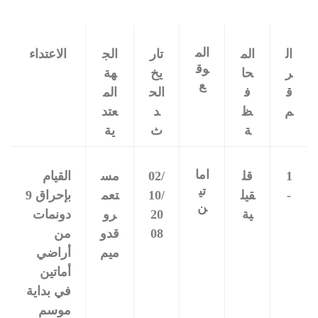
الم
ال
الم
تار
الج
الاعتداء
وق
ر
حا
يخ
هة
ع
ق
ف
الح
الم
م
ظ
د
عتد
ة
ث
ية
اما
1
قل
02/
مس
القيام
تي
-
قيل
10/
تعم
بإحراق 9
ن
ية
20
رو
دونمات
08
قدو
من
ميم
أراضي
أماتين
في بداية
موسم