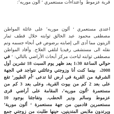
قرية عزموط واعتداءات مستعمري ‘ ألون موريه’:
اعتدى مستعمري ‘ ألون موريه’ على عائلة المواطن
مصطفى محمود عبد الخالق ثوابته خلال قطف ثمار
الزيتون مما أدى الى إصابته برضوض في أنحاء جسمه وتم
نقله الى مستشفى رفيديا لتلقي العلاج.
وأفاد المواطن
مصطفى ثوابته لباحث مركز أبحاث الأراضي بالتالي: ‘
في
حوالي الساعة 1:30 بعد ظهر يوم السبت 18 تشرين أول
2008، بينما كنت أنا وزوجتي وعائلتي نتواجد في الجهة
الشرقية من القرية في ارض لنا تدعى ‘أم الطيور’ تقع
على بعد 2 كم من بيوت القرية، وعلى بعد 3 كم من
مستعمرة ‘ألون موريه’، المقامة على أراضي قرى
عزموط وسالم ودير الحطب. وتفاجئنا بوجود 10
مستعمرين قادمين من جهة مستعمرة ‘ ألون مورية’
ويرتدون ملابس المتدينين، حينها طلبت من زوجتي جمع