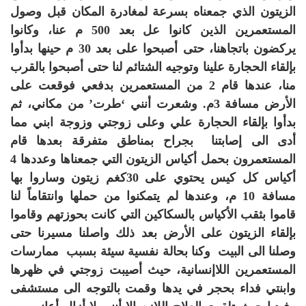
الزيتون الذي جمعناه بسرعة لمغادرة المكان قبل وصول
المستعمرين الذين كانوا عل بعد 500 م عنا، وكانوا
يركضون باتجاهنا، حتى أصبحوا على بعد 30 م حينها بدأوا
بإلقاء الحجارة علينا وتوجيه الشتائم لنا حتى أصبحوا بالقرب
منا، عندها قام 2 من المستعمرين بدفعي فوقعت على
الأرض مسافة 3م. وشعرت أنني ‘طرت’ من مكاني، ثم
بدأوا بإلقاء الحجارة علي وعلى زوجتي وزوجة ابني مما
أدى الى إصابتنا بجراح بمناطق متفرقة بعدها قام
المستعمرون بحمل أكياس الزيتون التي جمعناها وعددها 4
أكياس كل كيس يحتوي على 30كغم زيتون وساروا بها
مسافة 10 م، وعندها لم يتمكنوا من حملها وانتقاماً لنا
قاموا بثقب الأكياس بالسكاكين التي كانت بحوزتهم وقاموا
بإلقاء الزيتون على الأرض بعد ذلك واصلنا مسيرنا حتى
وصلنا الى البيت وكنا بحالة نفسية سيئة بسبب ممارسات
المستعمرين اللاإنسانية، حيث أصيبت زوجتي في ظهرها
وابنتي فداء بحجر في يدها وقمت بالتوجه الى مستشفى