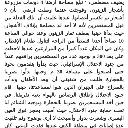
يضيف مصطفى: ‘
تبلغ مساحة أرضنا 4 دونمات مزروعة
بأشجار الزيتون، وفوجئت عندما وصلت ارضي بأن 9
أشجار تم تكسير أغصانها, عندها علمت أن تلك الفعلة من
قبل المستعمرين لأنه لا أحد له مصلحة بإتلاف الأشجار,
حيث بدأنا حينها بقطف ثمار الزيتون وعند حوالي الساعة
10 صباحاً أخذنا قسطاً من الراحة لتناول طعام الإفطار،
وكان في المكان عدداً كبيراً من المزارعين عندها لاحظت
على بعد 300 م بوجود عدد من المستعمرين يرافقهم عدداً
من جنود الاحتلال الإسرائيلي، حيث بدأوا يتقدمون نحونا
حتى أصبحوا على مسافة 30 م وحينها بدأوا بضربنا
بالحجارة طلبت من شقيقي أن يبعد الأطفال وبدأت
بالصراخ على الجيران الذين هبوا لمساعدتنا، حينها قام
جنود الاحتلال بإطلاق الرصاص بالهواء بغية تفريقنا, في
حين أخذ المستعمرين بضربنا بالحجارة وتوجيه الشتائم لنا
تحت حماية جنود الاحتلال, حيث أصبت بحجر فوق العين
اليسرى وشعرت بدوار وأصبحت لا أرى بوضوح وثم تلقيت
عدة إصابات في منطقة الكتف عندها فقدت الوعي، كان