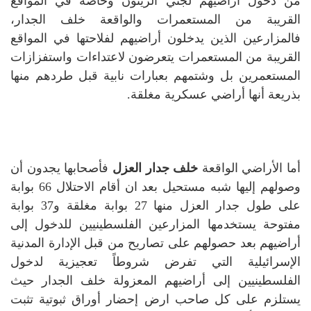
من دخول أراضيهم لجني الزيتون وخاصة في المواقع
القريبة من المستعمرات والواقعة خلف الجدار،
فالمزارعين الذين يدخلون أراضيهم لفلاحتها في المواقع
القريبة من المستعمرات يتعرضون لاعتداءات واستفزازات
المستعمرين بل وشتمهم بعبارات نابية قبل طردهم منها
بذريعة أنها أراضي عسكرية مغلقة.
أما الأراضي الواقعة
خلف جدار العزل
فأصحابها يجدون أن
وصولهم إليها شبه مستحيل بعد ان أقام الاحتلال 66 بوابة
على طول جدار العزل منها 27 بوابة مغلقة و37 بوابة
مفتوحة يستخدمها المزارعين الفلسطينيين للدخول إلى
أراضيهم بعد حصولهم على تصاريح من قبل الإدارة المدنية
الإسرائيلية التي تفرض شروطاً تعجيزية لدخول
الفلسطينيين إلى أراضيهم المعزولة خلف الجدار حيث
يستلزم على كل صاحب ارض إحضار أوراق ثبوتية تثبت