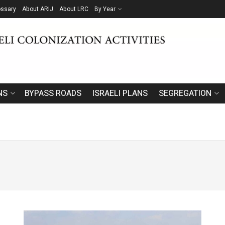
ossary
About ARIJ
About LRC
By Year
NS
BYPASS ROADS
ISRAELI PLANS
SEGREGATION