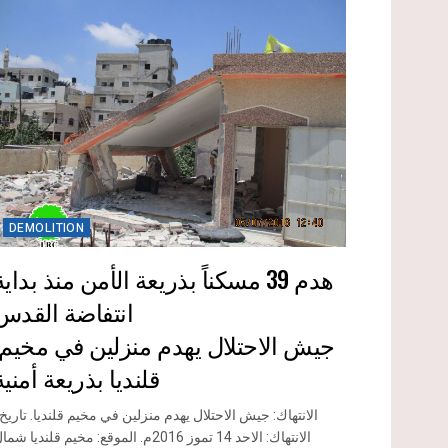
DEMOLITION
هدم 39 مسكناً بذريعة الأمن منذ بداية
انتفاضة القدس
قلنديا بذريعة أمنية
الانتهاك: الاحد 14 تموز 2016م. الموقع: مخيم قلنديا شم