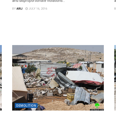
and disproportionate violations...
a
BY
ARIJ
JULY 16, 2016
B
DEMOLITION