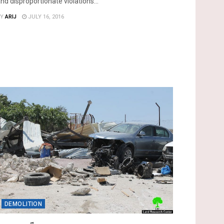
nd disproportionate violations...
Y
ARIJ
JULY 16, 2016
DEMOLITION