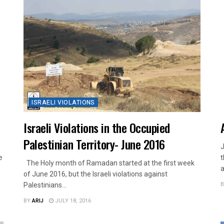
ISRAELI VIOLATIONS
Israeli Violations in the Occupied
Palestinian Territory- June 2016
J
e
t
The Holy month of Ramadan started at the first week
a
of June 2016, but the Israeli violations against
B
Palestinians...
BY
ARIJ
JULY 18, 2016