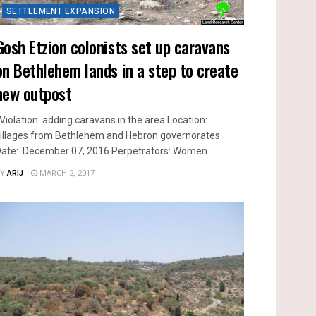
SETTLEMENT EXPANSION
Gosh Etzion colonists set up caravans
on Bethlehem lands in a step to create
new outpost
iolation: adding caravans in the area Location:
illages from Bethlehem and Hebron governorates
ate: December 07, 2016 Perpetrators: Women...
Y
ARIJ
MARCH 2, 2017