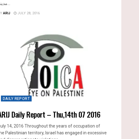
مدينة...
Y
ARIJ
JULY 28, 2016
DAILY REPORT
ARIJ Daily Report – Thu,14th 07 2016
uly 14, 2016 Throughout the years of occupation of
he Palestinian territory, Israel has engaged in excessive