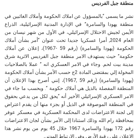
منطقة جبل الفرديس
نشر ما يسمى “بالمسؤول عن املاك الحكومة وأملاك الغائبين في
منطقة يهودا والسامرة” في الإدارة المدنية الإسرائيلية، الذراع
الأيمن لجيش الاحتلال الإسرائيلي، في الأول من شهر نيسان من
العام 2024, أمرا عسكريا جديدا تحت عنوان “أمر بشأن أملاك
الحكومة (يهودا والسامرة) (رقم 59 -1967)، إعلان عن أملاك
حكومة” حيث يستهدف الامر منطقة جبل الفرديس الاثرية شرق
مدينة بيت لحم. وجاء في الامر العسكري انه ” عملا بالصلاحيات
المخولة إلي بمقتضى المادة 2ج حسب الأمر بشأن أملاك الحكومة
(يهودا والسامرة) (رقم 59 ,1967)، إنني أصرح بهذا الإعلان أن
المنطقة المفصلة بالذيل هي أملاك حكومة “. وبحسب ما جاء في
الامر العسكري الإسرائيلي الأخير أنه “يحق لكل من يدعي بحقوق
في المنطقة الموصوفة في الذيل أو بجزء منها أن يقدم اعتراض
إلى لجنة الاعتراضات لدى المحكمة العسكرية في معسكر عوفر
بمحافظة رام الله وذلك استنادا إلى الأمر بشأن لجان الاعتراضات
رقم 172 يهودا والسامرة 1967 خلال 45 يوم من يوم نشر هذا
الاعلان على رقبة الأرض وفي الارتباط المدني.