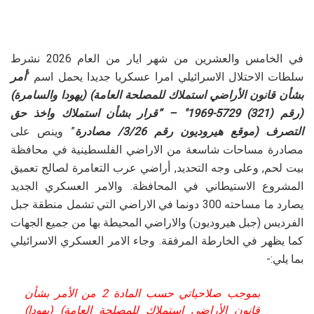
في الخامس والعشرين من شهر ايار من العام 2026 نشرط
سلطات الاحتلال الاسرائيلي امرا عسكريا جديدا يحمل اسم “
أمر
بشأن قانون الأراضي استملاك للمصلحة العامة) (يهودا والسامرة)
(رقم (321) 5729-1969″ – “قرار بشأن استملاك واخذ حق
التصرف (موقع هيروديون رقم 3/26/ مصادرة
” وينص على
مصادرة مساحات شاسعة من الاراضي الفلسطينية في محافظة
بيت لحم, وعلى وجه التحديد, أراضي عرب التعامرة لصالح تعميق
المشروع الاستيطاني في المحافظة. والامر العسكري الجديد
يصارد ما مساحته 300 دونما في الاراضي التي تشمل منطقة جبل
الفرديس (جبل هيروديون) والاراضي المحيطة بها من جميع الجهات
كما يظهر في الخارطة المرفقة. وجاء الامر العسكري الاسرائيلي
بما يلي:-
بموجب صلاحياتي حسب المادة 2 من الأمر بشأن
قانون الأراضي استملاك للمصلحة العامة) (يهودا)