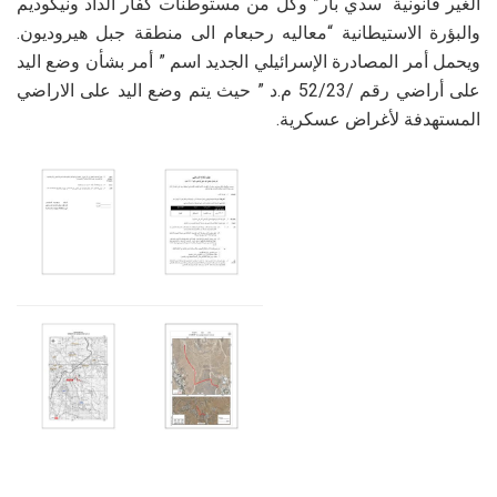
الغير قانونية “سدي بار” وكل من مستوطنات كفار الداد ونيكوديم
والبؤرة الاستيطانية “معاليه رحبعام الى منطقة جبل هيروديون.
ويحمل أمر المصادرة الإسرائيلي الجديد اسم ” أمر بشأن وضع اليد
على أراضي رقم /52/23 م.د ” حيث يتم وضع اليد على الاراضي
المستهدفة لأغراض عسكرية.