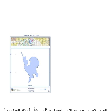
الصور 3-5: نسخة عن الامر العسكري “أمر بشأن أملاك الحكومة (