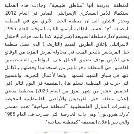
المنطقة، بذريعة أنها “مناطق طبيعية”. وجاءت هذه العملية
استكمالا للأمر العسكري الإسرائيلي الصادر في العام 2012.
وتجدر الاشارة الى ان منطقة الجبل الأثري تقع في المنطقة
المصنفة “ج” بحسب اتفاقية أوسلو الثانية المؤقتة للعام 1995,
وتخضع لادارة سلطة الطبيعة الإسرائيلية. كما قامت قوات الاحتلال
الاسرائيلي بإغلاق الطريق القديم (التاريخي) الذي يصل منطقة
جبل الفريديس بالبحر الميت في محاولة لفرض المزيد من الوقائع
على الأرض بهدف تضييق الخناق على المواطنين الفلسطينيين
القاطنين في المنطقة وحرمانهم من استخدامها وفصلهم بالكامل
عنها في سياق التمهيد لضمها. وتبعا لأعمال التجريف والتسييج
التي جرت في المنطقة، تسلم اهالي المنطقة في اليوم التالي (في
الخامس عشر من شهر تموز من العام 2020) مخططا يقضي
بإعلان منطقة جبل الفريديس والأراضي الفلسطينية المحيطة
وعشرات المنازل الفلسطينية “كمنطقة سياحية” تحت مسمى
“بارك هيروديون” وهي ذات الخارطة التي صدرت في العام 1985
والتي تقر بإعلان المنطقة “كمنطقة سياحية”.