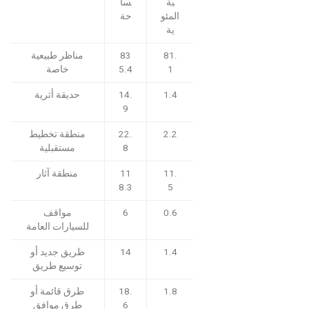
بة
سا
المئو
حة
ية
81.
83
مناظر طبيعية
1
5.4
خاصة
1.4
14.
حديقة أثرية
9
2.2
22.
منطقة تخطيط
8
مستقبلية
11.
11
منطقة آثار
8.3
5
0.6
6
مواقف
للسيارات العامة
1.4
14
طريق جديد أو
توسيع طريق
1.8
18.
طرق قائمة أو
6
طرق موافق