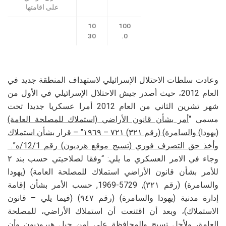
على اقامتها
10
100
30
.0
وعادت سلطات الاحتلال الإسرائيلي لاستهداف المنطقة جديد في
العام 2012، حيث أصدر جيش الاحتلال الإسرائيلي في الأول من
شهر تشرين الثاني من العام 2012 أمرا عسكريا جديدا تحت
مسمى “
أمر بشأن قانون الأراضي (استملاك للمصلحة العامة)
(يهودا) والسامرة) (رقم
۳۲۱)
٧٢١ – ١٩٦٩” – قرار بشأن استملاك
وأخذ حق التصرف فوري (تسيج موقع هرديون) رقم 12/1/ه”.
وجاء في الامر العسكري ما يلي: “وفقا لصلاحيتي حسب بند ۲
للأمر بشأن قانون الأراضي استملاك للمصلحة العامة) (يهودا
والسامرة) (رقم ۳۲۱), 5729-1969, حسب الأمر بشأن إقامة
إدارة مدنية (يهودا والسامرة) (رقم ٩٤٧) (فيما يلي – قانون
الاستملاك)، وبعد أن اقتنعت أن استملاك الأراضي، للمصلحة
العامة، ولأجل تسيج والمحافظة على امن جبل هيروديون وأن