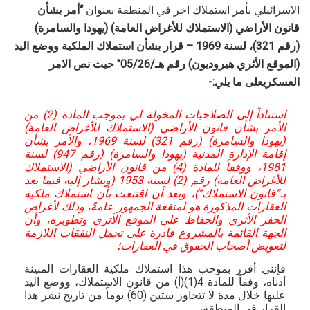
الاسرائيلي بأمر استملاك اخر في المنطقة بعنوان
“
أمر بشأن
قانون الأراضي (الاستملاك للأغراض العامة) (يهودا والسامرة)
(رقم 321)، لسنة 1969 –
قرار بشأن استملاك الملكية ووضع اليد
(الموقع الأثري هيروديون) رقم هـ/05/26″ حيث نص الامر
العسكريعلى ما يلي:-
استناداً إلى الصلاحيات المخولة لي بموجب المادة (2) من
الأمر بشأن قانون الأراضي (الاستملاك للأغراض العامة)
(يهودا والسامرة) (رقم 321) لسنة 1969، والأمر بشأن
إقامة الإدارة المدنية (يهودا والسامرة) (رقم 947) لسنة
1981، ووفقاً للمادة (4) من قانون الأراضي (الاستملاك
للأغراض العامة) رقم (2) لسنة 1953 (ويشار إليه فيما بعد
بـ”قانون الاستملاك”)، وبعد أن اقتنعت بأن استملاك ملكية
العقارات المذكورة هو لمنفعة الجمهور عامةً، وذلك لأغراض
الحفر الأثري والحفاظ على الموقع الأثري وتطويره، وأن
الجهة القائمة بالمشروع قادرة على تحمل النفقات اللازمة
لتعويض أصحاب الحقوق في العقارات؛
فإنني أقرر بموجب هذا استملاك ملكية العقارات المبينة
أدناه، وفقاً للمادة 4(1)(أ) من قانون الاستملاك، ووضع اليد
عليها خلال مدة لا تتجاوز ستين (60) يوماً من تاريخ نشر هذا
القرار في المنطقة،