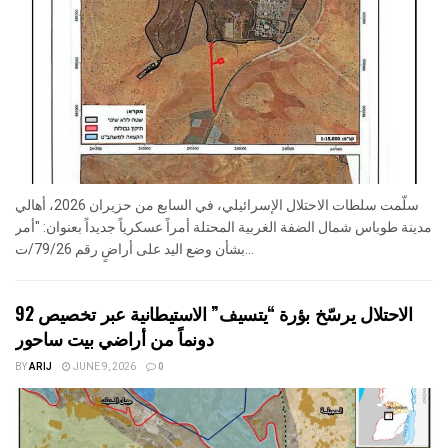
سلّمت سلطات الاحتلال الإسرائيلي، في السابع من حزيران 2026، أهالي
مدينة طوباس شمال الضفة الغربية المحتلة أمراً عسكرياً جديداً بعنوان: "أمر
بشأن وضع اليد على أراضٍ رقم 79/26/ت...
الاحتلال يرسّخ بؤرة “يتسيف” الاستيطانية عبر تخصيص 92
دونماً من أراضي بيت ساحور
BY
ARIJ
JUNE 9, 2026
0