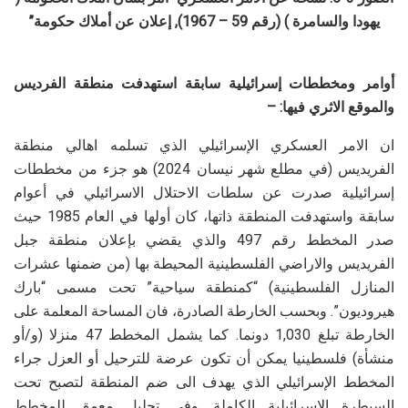
يهودا والسامرة ) (رقم 59 – 1967), إعلان عن أملاك حكومة”
أوامر ومخططات إسرائيلية سابقة استهدفت منطقة الفرديس
والموقع الاثري فيها: –
ان الامر العسكري الإسرائيلي الذي تسلمه اهالي منطقة
الفريديس (في مطلع شهر نيسان 2024) هو جزء من مخططات
إسرائيلية صدرت عن سلطات الاحتلال الاسرائيلي في أعوام
سابقة واستهدفت المنطقة ذاتها، كان أولها في العام 1985 حيث
صدر المخطط رقم 497 والذي يقضي بإعلان منطقة جبل
الفريديس والاراضي الفلسطينية المحيطة بها (من ضمنها عشرات
المنازل الفلسطينية) “كمنطقة سياحية” تحت مسمى “بارك
هيروديون”. وبحسب الخارطة الصادرة، فان المساحة المعلمة على
الخارطة تبلغ 1,030 دونما. كما يشمل المخطط 47 منزلا (و/أو
منشأة) فلسطينيا يمكن أن تكون عرضة للترحيل أو العزل جراء
المخطط الإسرائيلي الذي يهدف الى ضم المنطقة لتصبح تحت
السيطرة الاسرائيلية الكاملة. وفي تحليل معمق للمخطط