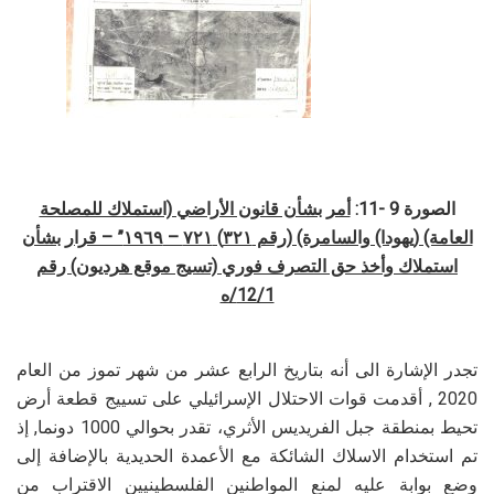
الصورة 9 -11:
أمر بشأن قانون الأراضي (استملاك للمصلحة
العامة) (يهودا) والسامرة) (رقم
۳۲۱)
٧٢١ – ١٩٦٩” – قرار بشأن
استملاك وأخذ حق التصرف فوري (تسيج موقع هرديون) رقم
12/1/ه
تجدر الإشارة الى أنه بتاريخ الرابع عشر من شهر تموز من العام
2020 , أقدمت قوات الاحتلال الإسرائيلي على تسييج قطعة أرض
تحيط بمنطقة جبل الفريديس الأثري، تقدر بحوالي 1000 دونما, إذ
تم استخدام الاسلاك الشائكة مع الأعمدة الحديدية بالإضافة إلى
وضع بوابة عليه لمنع المواطنين الفلسطينيين الاقتراب من