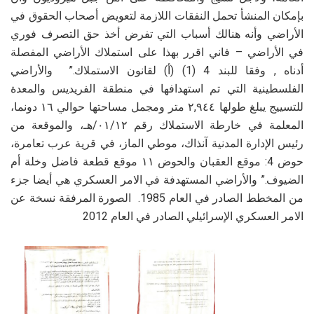
بإمكان المنشأ تحمل النفقات اللازمة لتعويض أصحاب الحقوق في
الأراضي وأنه هنالك أسباب التي تفرض أخذ حق التصرف فوري
في الأراضي – فاني اقرر بهذا على استملاك الأراضي المفصلة
أدناه , وفقا للبند 4 (1) (أ) لقانون الاستملاك.” والأراضي
الفلسطينية التي تم استهدافها في منطقة الفريديس والمعدة
للتسييج يبلغ طولها ٢,٩٤٤ متر ومجمل مساحتها حوالي ١٦ دونما،
المعلمة في خارطة الاستملاك رقم ۰۱/۱۲/هـ، والموقعة من
رئيس الإدارة المدنية آنذاك، موطي الماز، في قرية عرب تعامرة،
حوض 4: موقع العقبان والحوض ١١ موقع قطعة فاضل وخلة أم
الضيوف.” والأراضي المستهدفة في الامر العسكري هي أيضا جزء
من المخطط الصادر في العام 1985. الصورة المرفقة نسخة عن
الامر العسكري الإسرائيلي الصادر في العام 2012