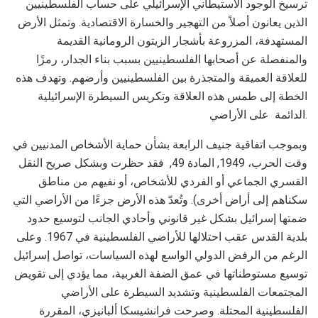
ترسيخ الوجود الاستيطاني الإسرائيلي على حساب الفلسطينيين
الذين يعانون أصلاً من التهجير والخسارة الاقتصادية. وتمثل الأرض
المستهدفة، المزروعة بأشجار الزيتون الرومانية القديمة
والمنفصلة عن أصحابها الفلسطينيين بسبب بناء الجدار، رمزًا
للعلاقة العميقة والمتجذرة بين الفلسطينيين وأرضهم. وتهدف هذه
الخطة إلى طمس هذه العلاقة وتكريس السيطرة الإسرائيلية
الدائمة على الأراضي.
وبموجب اتفاقية جنيف الرابعة بشأن حماية الأشخاص المدنيين في
وقت الحرب، 1949, المادة 49, فقد حظرت وبشكل صريح النقل
القسري الجماعي أو الفردي للأشخاص، أو نفيهم من مناطق
سكناهم إلى أراض أخرى). وتُعدّ هذه الأرض جزءًا من الأراضي التي
ضمتها إسرائيل بشكل غير قانوني وأحادي الجانب لتوسيع حدود
بلدية القدس عقب احتلالها للأراضي الفلسطينية في 1967. وعلى
الرغم من الرفض الدولي الواسع لهذه السياسات، تواصل إسرائيل
توسيع مستوطناتها في عمق الضفة الغربية، مما يؤدي إلى تقويض
المجتمعات الفلسطينية وتشديد السيطرة على الأراضي
الفلسطينية المحتلة. وصرحت فرانشيسكا ألبانيزي، المقررة