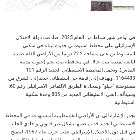
في أواخر شهر شباط من العام 2025، صادقت دولة الاحتلال
الإسرائيلي على مخطط استيطاني جديدة لبناء حي سكني
للمستوطنين على مساحة 22.2 دونما من الأراضي الفلسطينية
لتابعة لمدينة بيت جالا، في محافظة بيت لحم (جنوب مدينة
القدس). ويحمل المخطط الاستيطاني الجديد الرقم 101-
1164433، ويهدف إلى إقامة حي استيطاني جديد إلى الشرق من
مستوطنة “جيلو” وبمحاذاة الطريق الالتفافي الاسرائيلي رقم 60،
وسيتألف الحي الاستيطاني الجديد من 805 وحدة سكنية
استيطانية.
تجدر الإشارة الى أن الأراضي الفلسطينية المستهدفة في المخطط
الاستيطاني الجديد قد تم ضمها بشكل غير قانوني وأحادي الجانب
من قبل دول الاحتلال الإسرائيلي عقب حرب عام 1967، لتصبح
ضمن الحدود الجديدة لبلدية القدس، ولاحقا تم فصلها بالكامل عن