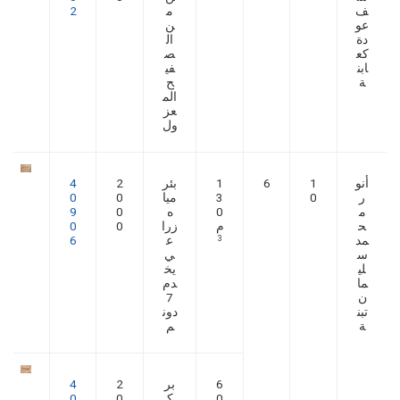
ف
م
2
عو
ن
دة
ال
كع
ص
ابن
في
ة
ح
الم
عز
ول
أنو
1
6
1
بئر
2
4
ر
0
3
ميا
0
0
م
0
ه
0
9
ح
م
زرا
0
0
مد
ع
6
3
س
ي
لي
يخ
ما
دم
ن
7
تبن
دون
ة
م
6
بر
2
4
0
ك
0
0