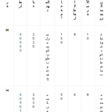
ن
الأ
ا
ا
الم
نا
ط
ر
ال
س
لا
ح
هد
ء
ار
ة
مت
ر
ط
ة
د
ض
ة
فا
م
رر
ل
2
ع
1
8
1
من
2
4
ط
0
5
زل
0
0
وة
0
م
2
9
عب
س
0
0
د
كو
0
عو
ن-
دة
طو
ط
ب
عي
و
ما
ص
ت
في
ح
م
8
6
5
م
2
4
ح
0
س
0
0
مد
ك
2
9
يو
ن
0
0
س
م
1