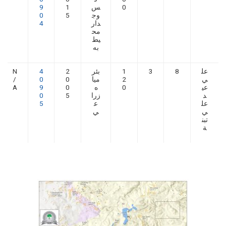
0
س
1
9
وج
5
0
دار
4
مح
يط
به
عل
8
3
1
بئر
2
4
N
ي
2
ميا
0
0
/
عي
0
ه
0
9
A
د
زرا
5
0
عل
ع
5
ي
ي
تبن
ة