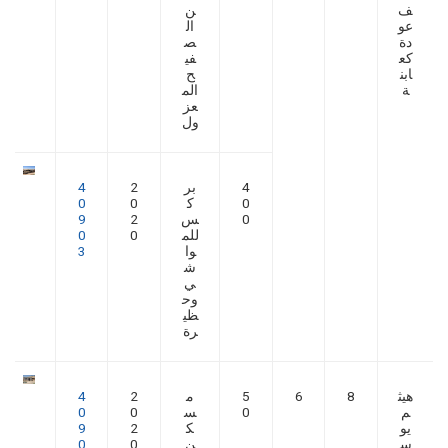
ف
ن
عو
ال
دة
ص
كع
في
ابن
ح
ة
الم
عز
ول
4
بر
2
4
0
ك
0
0
0
س
2
9
للم
0
0
وا
3
ش
ي
وح
ظي
رة
هيث
8
6
5
م
2
4
م
0
س
0
0
يو
ك
2
9
س
ن
0
0