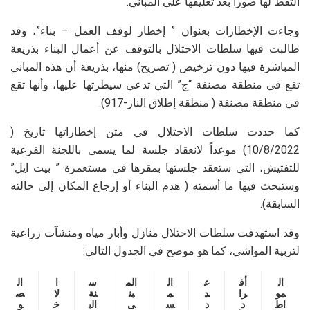
التقط لها صورا بعد تعليقها على المباني.
وجاءت الإخطارات بعنوان ” إخطار لوقف العمل – بناء”، وقد
طالبت فيها سلطات الاحتلال بالتوقف عن أعمال البناء بذريعة
المباشرة فيها دون ترخيص ( تصريح) منها، بذريعة أن هذه المباني
تقع في منطقة مصنفة “ج” التي تدعي سيطرتها عليها، وأنها تقع
في منطقة مصنفة ( منطقة إطلاق النار-917).
كما حددت سلطات الاحتلال في متن إخطاراتها تاريخ (
10/8/2022) موعداً لانعقاد جلسة لما يسمى باللجنة الفرعية
للتفتيش، التي ستعقد جلستها بمقرها في مستعمرة ” بيت ايل”
وستبحث فيها ما أسمته ( هدم البناء أو إرجاع المكان إلى حالته
السابقة).
وقد استهدفت سلطات الاحتلال منازل وأبار مياه ومنشآت زراعية
لتربية المواشي، كما هو موضح في الجدول التالي:
ال
أف
ع
ال
الم
س
ا
ال
مو
را
د
م
بن
نة
لا
ص
اط
د
د
س
ى
الب
خ
و