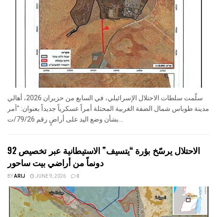
سلّمت سلطات الاحتلال الإسرائيلي، في السابع من حزيران 2026، أهالي
مدينة طوباس شمال الضفة الغربية المحتلة أمراً عسكرياً جديداً بعنوان: "أمر
بشأن وضع اليد على أراضٍ رقم 79/26/ت...
الاحتلال يرسّخ بؤرة “يتسيف” الاستيطانية عبر تخصيص 92
دونماً من أراضي بيت ساحور
BY
ARIJ
JUNE 9, 2026
0