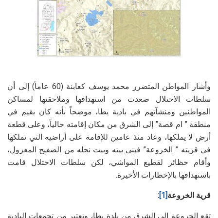
وأشار المواطن المتضرر محمد يوسف كعابنة (60 عاماً) إلى أن
سلطات الاحتلال صعدت من استهدافها وملاحقتها لمساكن
المواطنين ومنشآتهم في بادية يطا، موضحاً بأنه كان يقيم في
منطقة ” ام قصة” إلى الشرق من مكان إقامته حالياً، وعلى قطعة
أرض لا يملكها، وعاد منذ عامين للإقامة على أراضيه التي تملكها
في قريته ” الخروعة” فبنى بيته وبيت نجله من الصفيح المعزول،
وأقام حظائر لقطيع المواشي، لكن سلطات الاحتلال قامت
باستهدافها بالإخطارات الأخيرة.
قرية الخروعة
[1]
:
تقع الخروعة إلى الشرق من بلدة يطا، وتعتبر من تجمعات البادية