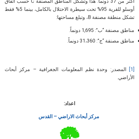
أكثر من 37 دونماً. هذا وتشكل المناطق المصنفة C حسب اتفاق
أوسلو للقرية 95% تحت سيطرة الاحتلال بالكامل، بينما 5% فقط
تشكل منطقة مصنفة B، وتبلغ مساحتها:
مناطق مصنفة “ب”: 1,695 دونماً.
مناطق مصنفة “ج”: 31،360 دونماً.
[1]
المصدر: وحدة نظم المعلومات الجغرافية – مركز أبحاث
الأراضي.
اعداد:
مركز أبحاث الاراضي – القدس