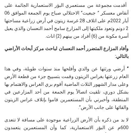
أقدمت مجموعة من مستعمري البؤر الاستعمارية الجاثمة على
أنقاض معسكر ” جبعيت” الاحتلالي صباح يوم الجمعة الموافق 06
أيار 2022م على اتلاف 28 غرسة زيتون في أرض زراعية مساحتها
2 دونم وتعود ملكيتها إلى المزارع سامح أحمد النعسان والذي يعيل
أسرة مكونة من (6) أفراد من بينهم (2) اناث.
وأفاد المزارع المتضرر أحمد النعسان لباحث مركز أبحاث الأراضي
بالتالي:
”
أرضي ورثتها عن والدي وأفلحها منذ سنوات طويلة، وفي هذا
العام زرعتها بغراس الزيتون وقمت بتسييج جزء من قطعة الأرض
وعلى مدار الشهور الثلاث الماضية أقوم بري الغراس والاهتمام بها
بشكل دوري، تلقيت اتصالاً يوم الجمعة من أحد المزارعين في
المنطقة، وأخبرني بأن المستعمرين قاموا بإتلاف غراس الزيتون
والقائها على جانب الأرض”.
لا بد من ذكره بأن الأرض الزراعية موجودة على مسافة لا تتعدى
600م عن البؤر الاستعمارية، كما وأن المستعمرين يتعمدون