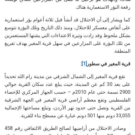
رقعة البؤر الاستعمارية هناك.
كما ويشار إلى أن الاحتلال قد أنشأ قبل ثلاثة أعوام بؤر استعمارية
على أنقاض معسكر للاحتلال، ومنذ ذلك التاريخ وتلك البؤرة تتوسع
بشكل ملحوظ وقد زادت وتيرة الاعتداءات التي يشنها المستعمرين
من تلك البؤرة على المزارعين في سهل قرية المغير بهدف تفريغ
المنطقة.
قرية المغير في سطور
[1]
:
تقع قرية المغير إلى الشمال الشرقي من مدينة رام الله تحديداً
على بعد 30 كم عن المدينة، حيث يبلغ عدد سكان القرية حوالي
2900 نسمة حتى عام 2010م – حسب الجهاز المركزي للإحصاء
الفلسطيني وتقع معظم أراضي قرية المغير في الجهة الشرقية
من القرية وتصل حتى حدود نهر الأردن، وتبلغ مساحتها الإجمالية
33,055 دونم منها 501 دونم عبارة عن مسطح بناء للقرية.
وصادر الاحتلال من أراضيها لصالح الطريق الالتفافي رقم 458