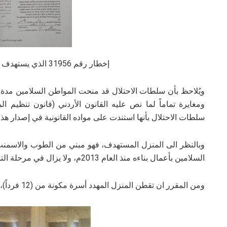
إخطار رقم 31956 الذي يستهدف منزل المواطن السلامين
سلطات الاحتلال بأنها استندت على مواده القانونية في إصدار هذا 
وبالنظر الى المنزل المستهدف، فهو مبني من الطوب والاسمنت ال
السلامين بأعمال بناءه منذ العام 2013م، ولا يزال في مرحلة التشطيب.
ومن المقرر ان تقطن المنزل المهدد أسرة مكونة من (12 فرداً)، من بينهم (1طفل)، و (4 إناث).