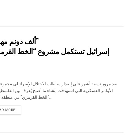
” 118 ألف دونم مهددة بالعزل في محافظة طوباس”
إسرائيل تستكمل مشروع “الخط القرمز
الأوامر العسكرية التي استهدفت إنشاء ما أصبح يُعرف بين الفلسطين
“الخط القرمزي" في منطقة الأغوار...
DETAILS
AD MORE