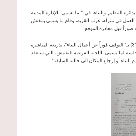
تابعة لما يسمى بدائرة التنظيم والبناء، في ” ما تسمى بالإدارة المدنية
 العمل في منزله، غرب القرية، وقام ما يسمى بمفتش
 صوراً قبل مغادرة الموقع.
وطالبت سلطات الاحتلال في إخطارها، الذي يحمل الرقم (31956) بـ” التوقف فوراً عن أعمال البناء”، بذريعة المباشرة
تاريخ (2/8/2021) موعداً لانعقاد جلسة لما يسمى باللجنة الفرعية للتفتيش، التي ستعقد
لبناء أو إرجاع المكان الى حالته السابقة”.