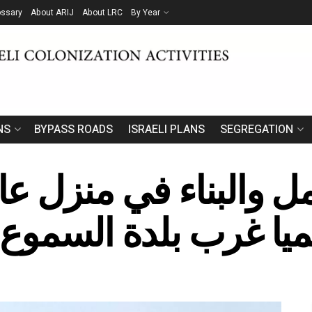
ossary
About ARIJ
About LRC
By Year
NS
BYPASS ROADS
ISRAELI PLANS
SEGREGATION
ل والبناء في منزل عا
ميا غرب بلدة السموع 