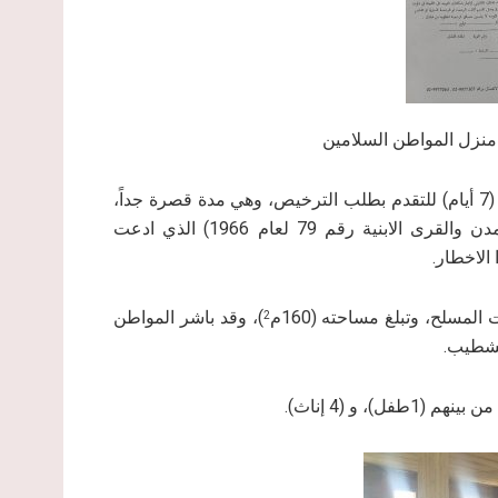
ويُلاحظ بأن سلطات الاحتلال قد منحت المواطن السلامين مدة (7 أيام) للتقدم بطلب الترخيص، وهي مدة قصرة جداً،
ومغايرة تماماً لما نص عليه القانون الأردني (قانون تنظيم المدن والقرى الابنية رقم 79 لعام 1966) الذي ادعت
الاخطار.
مسلح، وتبلغ مساحته (160م
)، وقد باشر المواطن
2