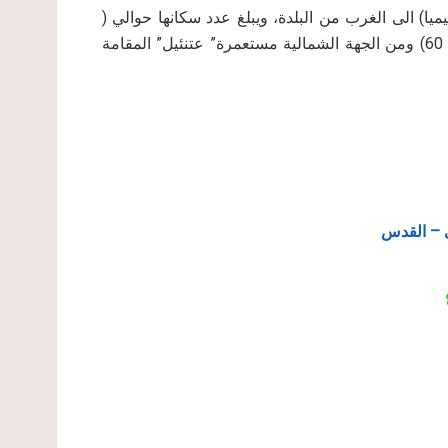
ا) الى الغرب من البلدة، ويبلغ عدد سكانها حوالي (
700 نسمة)، ويحدها من الشرق الشارع الالتفافي ( طريق رقم 60) ومن الجهة الشمالية مستعمرة” عتنئيل” المقامة
 – القدس