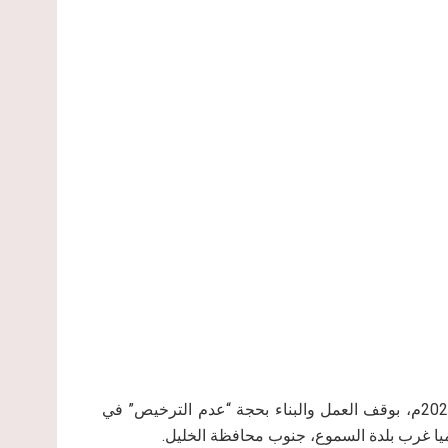
أخطرت سلطات الاحتلال الإسرائيلي في يوم الاثنين 26 تموز 2021م، بوقف العمل والبناء بحجة “عدم الترخيص” في
ا غرب بلدة السموع، جنوب محافظة الخليل.