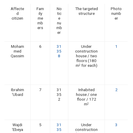
Affecte
Fam
No
The targeted
Photo
d
ily
tic
structure
numb
citizen
me
e
er
mb
nu
ers
mb
er
Moham
6
31
Under
1
med
35
construction
Qassim
8
house / two
floors (180
m
for each)
2
Ibrahim
7
31
Inhabited
2
‘Ubaid
35
house / one
2
floor / 172
m
2
Wajdi
5
31
Under
3
‘Ebeya
35
construction