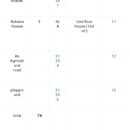
Khader
36
1
‘Adnana
3
N/
One floor
11
Yaseen
A
house (160
m
)
2
An
31
12
Agricult
35
ural
4
road
playgro
31
13
und
35
3
total
74