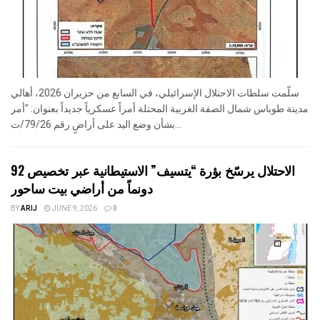
سلّمت سلطات الاحتلال الإسرائيلي، في السابع من حزيران 2026، أهالي
مدينة طوباس شمال الضفة الغربية المحتلة أمراً عسكرياً جديداً بعنوان: "أمر
بشأن وضع اليد على أراضٍ رقم 79/26/ت...
الاحتلال يرسّخ بؤرة “يتسيف” الاستيطانية عبر تخصيص 92
دونماً من أراضي بيت ساحور
BY
ARIJ
JUNE 9, 2026
0