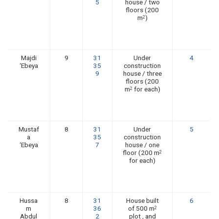
5
house / two
floors (200
m
)
2
Majdi
9
31
Under
4
‘Ebeya
35
construction
9
house / three
floors (200
m
for each)
2
Mustaf
8
31
Under
5
a
35
construction
‘Ebeya
7
house / one
floor (200 m
2
for each)
Hussa
8
31
House built
6
m
36
of 500 m
2
Abdul
2
plot , and