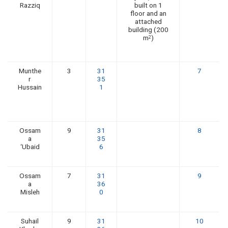
Razziq
built on 1
floor and an
attached
building (200
m
)
2
Munthe
3
31
7
r
35
Hussain
1
Ossam
9
31
8
a
35
‘Ubaid
6
Ossam
7
31
9
a
36
Misleh
0
Suhail
9
31
10