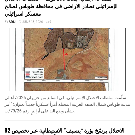
الإسرائيلي تصادر الاراضي في محافظة طوباس لصالح
معسكر اسرائيلي
BY
ARIJ
JUNE 13, 2026
0
سلّمت سلطات الاحتلال الإسرائيلي، في السابع من حزيران 2026، أهالي
مدينة طوباس شمال الضفة الغربية المحتلة أمراً عسكرياً جديداً بعنوان: "أمر
بشأن وضع اليد على أراضٍ رقم 79/26/ت...
الاحتلال يرسّخ بؤرة “يتسيف” الاستيطانية عبر تخصيص 92