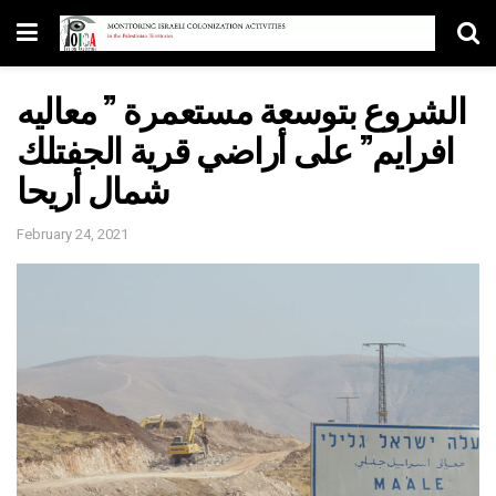
الشروع بتوسعة مستعمرة ” معاليه
افرايم” على أراضي قرية الجفتلك
شمال أريحا
February 24, 2021