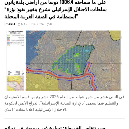
على ما مساحته 1006.4 دونما من أراضي بلدة يانون
“سلطات الاحتلال الإسرائيلي تشرع بتغيير نفوذ بؤرة
استيطانية في الضفة الغربية المحتلة”
BY
ARIJ
MARCH 14, 2026
0
في الثاني عشر من شهر شباط من العام 2026, نشر رئيس قسم الاستيطان
والتنظيم فيما يسمى "بالإدارة المدنية الإسرائيلية", الذراع الأيمن لحكومة
الاحتلال الإسرائيلية اعلانا مفاده " اعلان...
حين تتقلص الخريطة: تسارع غير مسبوق في توسّع