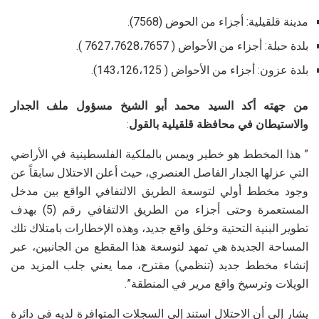
مدينة قلقيلية: أجزاء من الحوض (7568).
بلدة حبلة: أجزاء من الأحواض ( 7627،7628،7657 ).
بلدة عزون: أجزاء من الأحواض ( 143،126،125).
من جهته أكد السيد محمد أبو الشيخ مسؤول ملف الجدار
والاستيطان في محافظة قلقيلية بالقول
:
” هذا المخطط هو خطير ويمس بالملكية الفلسطينية في الأراضي
التي عزلها الجدار الفاصل العنصري، حيث أعلن الاحتلال سابقاً عن
وجود مخطط أولي لتوسعة الطريق الالتفافي الواقع بين مدخل
المستعمرة وحتى أجزاء من الطريق الالتفافي رقم (5) بهدف
تطوير البنية التحتية وخلق واقع جديد، وهذه الإخطارات بامتلاك تلك
المساحة الجديدة هي تمهد لتوسعة هذا المقطع من الجانبين، عبر
إنشاء مخطط جديد (تنظمي) مقترح، مما يعني جلب المزيد من
الويلات وترسيخ واقع مرير في المنطقة”.
يشار إلى أن الاحتلال استند إلى السجلات المتوافرة لديه في دائرة