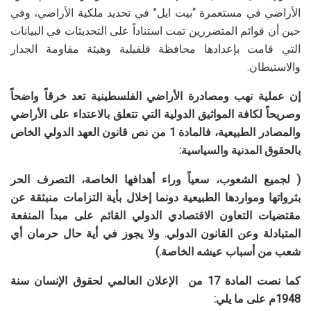
الأراضي في مستعمرة “بيت ايل” في تحديد ملكية الأراضي، وفي
حين أن قوائم المتضررين تمت استناداً على التحديثات في البيانات
التي قامت بإعدادها محافظة قلقيلية وهيئة مقاومة الجدار
والاستيطان.
إن عملية نهب ومصادرة الأراضي الفلسطينية تعد خرقاً واضحاً
وصريحاً لكافة المواثيق الدولية التي تتعلق بالاعتداء على الأراضي
والمصادر الطبيعية، فالمادة 1 من نص قانون العهد الدولي الخاص
بالحقوق المدنية والسياسية:
( لجميع الشعوب، سعياً وراء أهدافها الخاصة، التصرف الحر
بثرواتها ومواردها الطبيعية دونما إخلال بأية التزامات منبثقة عن
مقتضيات التعاون الاقتصادي الدولي القائم على مبدأ المنفعة
المتبادلة وعن القانون الدولي. ولا يجوز في أية حال حرمان أي
شعب من أسباب عيشه الخاصة.)
كما نصت المادة 17 من الإعلان العالمي لحقوق الإنسان سنة
1948م على ما يلي: