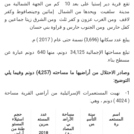
تقع قرية دير إستيا على بعد 10 كم من الجهة الشمالية من
مدينة سلفيت ويحدها من الشمال إماتين وجينصافوط وكفر
لاقف ومن الغرب عزون و كفر ثلث ومن الشرق زيتا جماعين و
كفل حارس ومن الجنوب حارس و قراوة بني حسان
يبلغ عدد سكانها (3,696) نسمة حتى عام ( 2017 ) م.
تبلغ مساحتها الإجمالية 34,125 دونم، منها 640 دونم عبارة عن
مسطح بناء.
وصادر الاحتلال من أراضيها ما مساحته (4,257) دونم وفيما يلي
التوضيح:
1- نهبت المستعمرات الإسرائيلية من أراضي القرية مساحة
( 4024 ) دونم ، وهي:
اسم
سنة
مساحة
عدد
حجم
المستعم
التأسي
الأراض
المستع
استيلاء
رة
س
ي
مرين
المستو
المصاد
طنة من
2018
رة /
أراضي