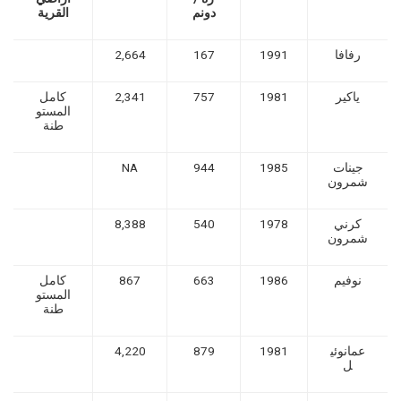
دونم
القرية
رفافا
1991
167
2,664
ياكير
1981
757
2,341
كامل
المستو
طنة
جينات
1985
944
NA
شمرون
كرني
1978
540
8,388
شمرون
نوفيم
1986
663
867
كامل
المستو
طنة
عمانوئي
1981
879
4,220
ل