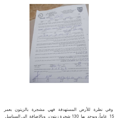
وفي نظرة للأرض المستهدفة فهي مشجرة بالزيتون بعمر
15 عاماً، ويوجد بها 130 شجرة زيتون، وبالإضافة الى السناسل