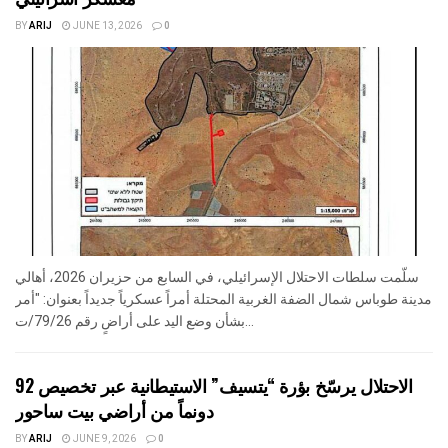
BY
ARIJ
JUNE 13, 2026
0
سلّمت سلطات الاحتلال الإسرائيلي، في السابع من حزيران 2026، أهالي
مدينة طوباس شمال الضفة الغربية المحتلة أمراً عسكرياً جديداً بعنوان: "أمر
بشأن وضع اليد على أراضٍ رقم 79/26/ت...
الاحتلال يرسّخ بؤرة “يتسيف” الاستيطانية عبر تخصيص 92
دونماً من أراضي بيت ساحور
BY
ARIJ
JUNE 9, 2026
0