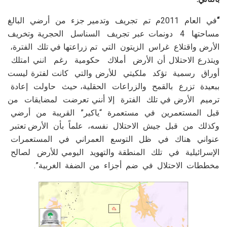
“
في العام 2011م تم تجريف وتدمير جزء من أرضي البالغ
مساحتها 4 دونمات عبر تجريف السناسل الحجرية وتخريف
الأرض واقتلاع غراس الزيتون التي تم زراعتها في تلك الفترة،
ويتذرع الاحتلال أن الأرض أملاك حكومية رغم انني امتلك
أوراق رسمية تؤكد ملكيتي للأرض والتي كانت لفترة ليست
ببعيدة تزرع بالقمح والزراعات الحقلية، حيث حاولت إعادة
ترميم الأرض في تلك الفترة إلا أنني تعرضت لمضايقات من
قبل المستعمرين في مستعمرة “ياكير” القريبة من أرضي
وكذلك من قبل جيش الاحتلال نفسه، علماً بأن الأرض تعتبر
عنواني هناك في ظل التوسع العمراني في المستعمرات
الإسرائيلية في تلك المنطقة والتهويد اليومي للأرض لصالح
مخططات الاحتلال في ضم أجزاء من الضفة الغربية”.