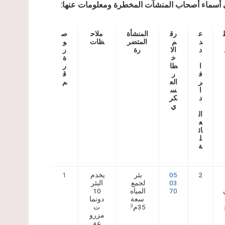
ي أسماء أصحاب المنشآت المخطرة ومعلومات عنها:
ع
رق
المنشأة
ملاح
ص
د
م
المتضر
ظات
و
د
الا
رة
ر
خ
ة
ا
طا
ر
ف
ر
ق
ر
الع
م
ا
س
د
كر
ي
ال
ع
ائ
ل
ة
2
05
بئر
يخدم
1
03
لجمع
البئر
70
المياه
10
سعة
دونما
35م
.
ت
3
مزرو
عة