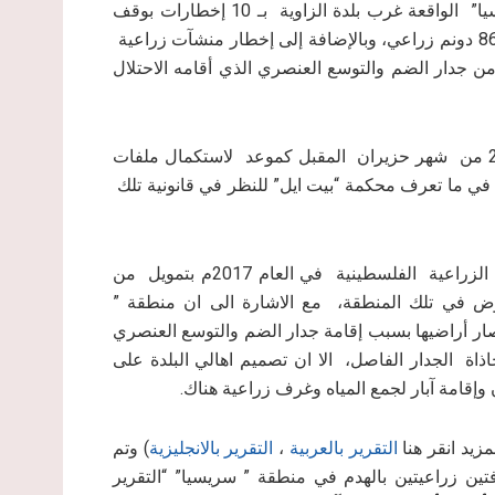
سلفيت، حيث استهدف الاحتلال الإسرائيلي منطقة ” سريسيا” الواقعة غرب بلدة الزاوية بـ 10 إخطارات بوقف
العمل والبناء استهدفت آباراً لجمع مياه الأمطار تخدم أكثر من 86 دونم زراعي، وبالإضافة إلى إخطار منشآت زراعية
 جدار الضم والتوسع العنصري الذي أقامه الاحتلال
وبحسب ما ورد في تلك الاخطارات فقد حدد الاحتلال تاريخ 24 من شهر حزيران المقبل كموعد لاستكمال ملفات
في ما تعرف محكمة “بيت ايل” للنظر في قانونية تلك
يذكر أن الآبار العشرة المستهدفة تم تنفيذها من خلال الاغاثة الزراعية الفلسطينية في العام 2017م بتمويل من
هوض في تلك المنطقة، مع الاشارة الى ان منطقة ”
صار أراضيها بسبب إقامة جدار الضم والتوسع العنصري
اة الجدار الفاصل، الا ان تصميم اهالي البلدة على
 وإقامة آبار لجمع المياه وغرف زراعية هناك.
التقرير بالعربية
،
التقرير بالانجليزية
) وتم