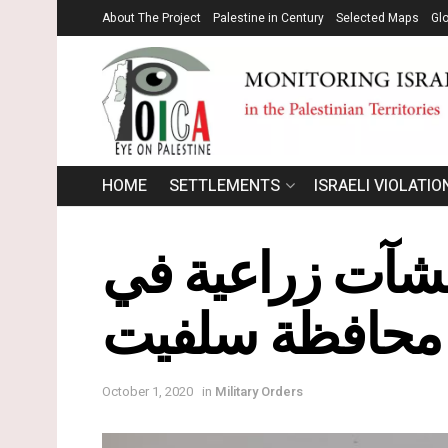
About The Project
Palestine in Century
Selected Maps
Gl
HOME
SETTLEMENTS
ISRAELI VIOLATIO
نشآت زراعية في
 / محافظة سلفيت
October 1, 2020
in
Military Orders