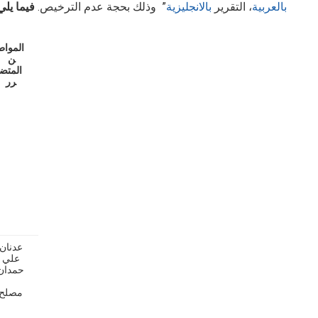
بالعربية
، التقرير
بالانجليزية
” وذلك بحجة عدم الترخيص.
فيما يل
المواط
ن
المتض
رر
عدنان
علي
حمدان
مصلح