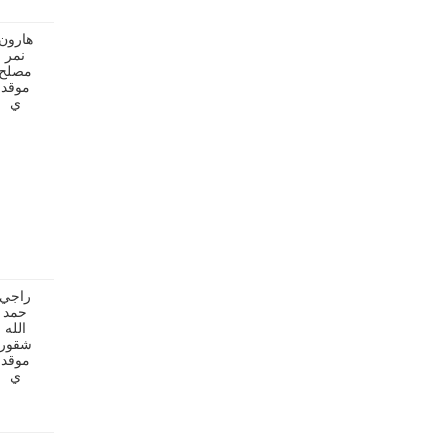
هارون
نمر
مصلح
موقد
ي
راجي
حمد
الله
شقور
موقد
ي