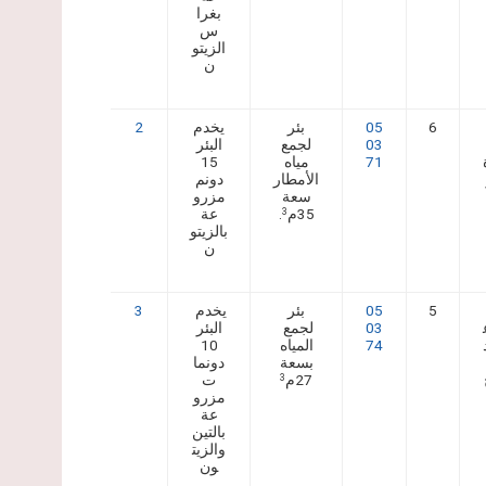
بغرا
س
الزيتو
ن
6
05
بئر
يخدم
2
03
لجمع
البئر
71
مياه
15
الأمطار
دونم
سعة
مزرو
35م
.
عة
3
بالزيتو
ن
5
05
بئر
يخدم
3
03
لجمع
البئر
74
المياه
10
بسعة
دونما
27م
ت
3
مزرو
عة
بالتين
والزيت
ون