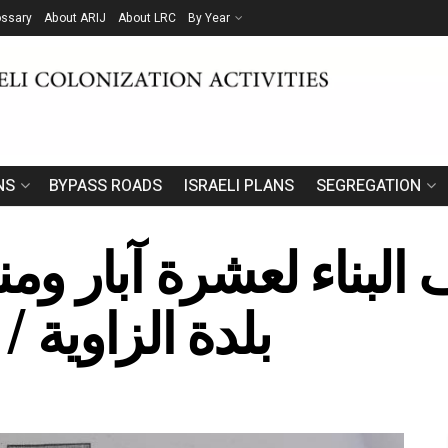
ossary
About ARIJ
About LRC
By Year
NS
BYPASS ROADS
ISRAELI PLANS
SEGREGATION
البناء لعشرة آبار وم
بلدة الزاوية