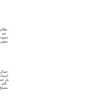
نظام
عبد
حمودة
شقير
جمال
اسماع
يل عبد
الله
مصلح