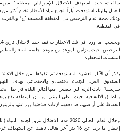
وذلك بحجة عدم الترخيص في المنطقة المصنفة “ج” وبالقرب من
في المنطقة.
الترخيص حيث يتزامن الموعد مع موعد جلسة البناء والتنظيم 
المنشآت المخطرة.
الصندوق العربي للإنماء الاقتصادي والاجتماعي، بهدف الن
سريسيا” باتت الرئة التي يتنفس منها أهالي البلدة في ظل انح
والطرق الالتفافية، حيث على الرغم من أن المنطقة تقع بمحاذ
الحفاظ على أراضيهم قد دفعهم لإعادة فلاحتها وزراعتها بالزيتون
وخلال العام الحالي 2020 هدم الاحتلال بئرين لجمع المياه ( للمزيد انقر هنا
إخطار ما يزيد عن 16 بئر آخر هناك، ناهيك عن استهداف غرفتين زراعيتين بالهدم في منطقة ” سريسيا” “التقرير