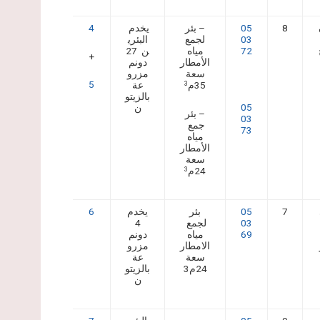
8
05
– بئر
يخدم
4
03
لجمع
البئري
72
مياه
ن 27
+
الأمطار
دونم
سعة
مزرو
5
35م
عة
3
بالزيتو
05
ن
– بئر
03
جمع
73
مياه
الأمطار
سعة
24م
3
7
05
بئر
يخدم
6
03
لجمع
4
69
مياه
دونم
الامطار
مزرو
سعة
عة
24م3
بالزيتو
ن