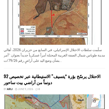
سلّمت سلطات الاحتلال الإسرائيلي، في السابع من حزيران 2026، أهالي
مدينة طوباس شمال الضفة الغربية المحتلة أمراً عسكرياً جديداً بعنوان: "أمر
بشأن وضع اليد على أراضٍ رقم 79/26/ت...
الاحتلال يرسّخ بؤرة “يتسيف” الاستيطانية عبر تخصيص 92
دونماً من أراضي بيت ساحور
BY
ARIJ
JUNE 9, 2026
0