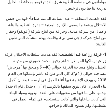
مواطنون في منطقة الطيبة شرق بلدة ترقوميا بمحافظة الخليل،
بذريعة بناءها دون ترخيص.
فقد داهمت المنطقة – عند الساعة الثامنة صباحاً- قوة من جيش
الاحتلال برفقة ما يسمى بالإدارة المدنية – دائرة التنظيم والبناء،
وعمال من شركة مدنية، وجرافة من انتاج شركة ( فولفو) وحفار
من انتاج شركة ( جي سي بي)، وقامت بهدم منشآت المواطنين
التالية:
1- غرفة زراعية قيد التشطيب:
فقد هدمت سلطات الاحتلال غرفة
زراعية يملكها المواطن شاهر رفيق محمد حموري من مدينة
الخليل، وتبلغ مساحة الغرفة حوالي (40م
) وملحق بها “مرحاض”
2
مساحته حوالي ( 4م
)، كان المواطن قد باشر بإنشائها في العام
2
2018م، بهدف الإقامة فيها أثناء العمل في ارضه، فبعد أن أكمل
بناء الجدران كان ينوي سقفها بالكرميد إلا أن الاحتلال قام الاحتلال
بهدمها على ما فيها من محتويات على العدد اليدوية ومواد البناء
التي كانت بداخلها والتي كانت ستستخدم في إتمام العمل في
تشطيبها، ولم تسمح للمالك بإخراجها.