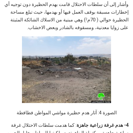
وأشار إلى أن سلطات الاحتلال قامت بهدم الحظيرة دون توجيه أي
إخطارات مسبقة بوقف العمل فيها أو بهدمها، حيث تبلغ مساحة
الحظيرة حوالي ( 70م
) وهي مبنية من الاسلاك الشائكة المثبتة
2
على زوايا معدنية، ومسقوفه بالشادر وبعض الاخشاب.
الصورة 4: آثار هدم حظيرة مواشي المواطن فطافطة
4- هدم غرفة زراعية جاهزة
: كما هدمت سلطات الاحتلال غرفة
زراعية جاهزة ومكتملة البناء، تعود ملكيتها للمواطن خليل الحروب