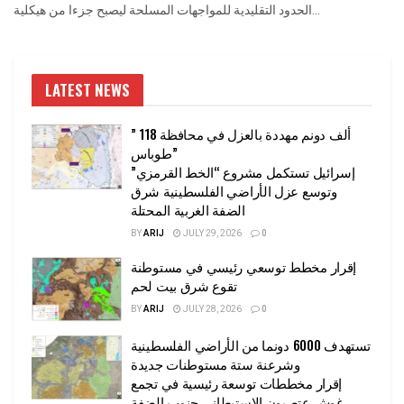
الحدود التقليدية للمواجهات المسلحة ليصبح جزءا من هيكلية...
LATEST NEWS
” 118 ألف دونم مهددة بالعزل في محافظة
طوباس”
إسرائيل تستكمل مشروع “الخط القرمزي”
وتوسع عزل الأراضي الفلسطينية شرق
الضفة الغربية المحتلة
BY
ARIJ
JULY 29, 2026
0
إقرار مخطط توسعي رئيسي في مستوطنة
تقوع شرق بيت لحم
BY
ARIJ
JULY 28, 2026
0
تستهدف 6000 دونما من الأراضي الفلسطينية
وشرعنة ستة مستوطنات جديدة
إقرار مخططات توسعة رئيسية في تجمع
غوش عتصيون الاستيطاني جنوب الضفة