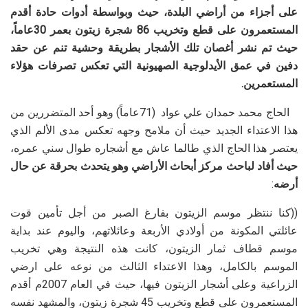
على أجزاء من أراضي البلدة، حيث وبواسطة أدوات حادة أقدم
المستعمرون على قطع وتخريب 86 شجرة زيتون بعمر 30عاماً،
حيث تم نشر أغصان تلك الأشجار بطريقة وحشية تنم عن حقد
دفين في عمق الأيدلوجية الصهيونية التي تعكس تصرفات هؤلاء
المستعمرين.
الحاج محمد حمدان علي عواد (71عاماً) وهو أحد المتضررين من
هذا الاعتداء الجديد حيث أن ملامح وجهه تعكس مدى الألم الذي
يعتصر هذا الحاج الذي طالما عاش مع أشجاره طوال سني عمره،
حيث أفاد لباحث مركز أبحاث الأراضي وهو يتحدث بحرقة عن حال
أرضه
:
((كنا ننتظر موسم الزيتون بفارغ الصبر من أجل تأمين قوت
عائلتي المكونة من أولادي الأربعة وعائلاتهم، واليوم عند بداية
موسم قطاف ثمار الزيتون، كانت هذه النتيجة وهي تخريب
الموسم بالكامل، وهذا الاعتداء الثالث من نوعه على ارضي
الزراعية وعلى أشجار الزيتون فيها، حيث في العام 2007م أقدم
المستعمرون على قطع وتخريب 45 شجرة زيتون، والمشهد نفسه