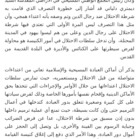
وكان رئيس التجمع الوطني المسيحي في الأراضي المقدسة السيد
ديمتري دلياني قد أشار إلى خطورة التصرف الذي قامت به
شرطة الاحتلال ضد رجال الدين وتم وصفه بأنه اعتداء همجي، وأن
مثل هذا التصرف ليس المرة الأولى التي تعتدي فيها شرطة
الاحتلال على رجال الدين وعلى من هم ليسوا بيهود في المدينة
المحتلة، وأن تدخل سلطات الاحتلال في أمور الكنيسة هو محاولة
لفرض سيطرتها على الكنائس والأديرة في البلدة القديمة من
القدس.
يذكر أن أماكن العبادة المسيحية والإسلامية تعاني من اعتداءات
متواصلة من قبل الاحتلال ومستعمريه، حيث تمارس سلطات
الاحتلال اعتداءاتها من خلال الأوامر والإجراءات التي تتخذها بحق
الأماكن الدينية وإقحام نفسها بأمورها الخاصة وذلك لفرض سيادتها
على كل كبيرة وصغيرة تتعلق بدور العبادة. كتدخلها في أعمال
الترميم حتى وإن كانت بسيطة، حيث تمنع أي عملية ترميم داخلها
بدون إذن مسبق من شرطة الاحتلال، عدا عن فرض الضرائب
وجباية الرسوم بين الفينة والأخرى، بل وتصل إلى الحجز على
أموال دور العبادة، وهذا الأمر الذي دفع إلى إغلاق كنيسة القيامة