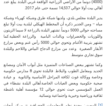
(4000) دونماً من الأراضي الزراعية الواقعة غربي البلدة. يبلغ عدد
أهالي بيت أولا حوالي 14,537 نسمة حتى عام 2017.
يدير البلدة مجلس بلدي، ولديها شبكة طرق وشبكة كهرباء وشبكة
مياه – ومن الجدير ذكره أن المخطط الهيكلي لبلدية بيت أولا تبلغ
مساحته حوالي 5000 دونماً. تشتهر البلدة بالزراعة لا سيما الزيتون
واللوزيات والخضراوات وبالذات البامية والزراعة الحقلية.كما
تشتهر بتربية الأغنام وتحوي حوالي 5000 رأس غنم وبعض مزارع
الأبقار الصغيرة وعدد من مزارع الدجاج البياض واللاحم وللبلدة
سوق تجاري متوسط.
وكما تشتهر ببعض الصناعات المتميزة مثل أبواب الأمان ومصانع
الحديد ومعامل الطوب والبلاط. فالبلدة تحوي 8 مدارس حكومية
وخاصة ووكالة غوث لكافة المراحل الأساسية والثانوية و عيادة
صحية حكومية وبعض العيادات الخاصة.أهالي البلدة نشطاء في
العمل المؤسسي حيث تحوي حوالي 12 مؤسسة أهلية ناشطة
ثقافية ورياضية وخيرية واجتماعية ونسائية.
[1]
المصدر: وحدة نظم المعلومات الجغرافية – مركز أبحاث