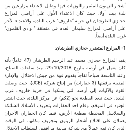
أشجار الزيتون المثمر واللوزيات فيها. وطال الاعتداء مزارعين من
بلدة بيت أولا، حيث كان الاعتداء الأول على أراضي المزارع
حجازي الطرشان في خربة “خاروف” غرب البلدة، والاعتداء الآخر
على أراضي المزارع سليمان العدم في منطقة ” وادي القلمون”
غرب البلدة أيضاً.
1- المزارع المتضرر حجازي الطرشان:
يفيد المزارع حجازي محمد عبد الرحيم الطرشان (47 عاماً) بأنه
كان يعمل في أرضه بتاريخ 29/10/2018، منذ ساعات الصباح،
وعند التاسعة صباحاً تفاجأ بقدوم قوة من جيش الاحتلال والإدارة
المدينة برفقتها (3 حفارات) من إنتاج شركة (JCB)، حيث وصلت
القوة والآليات إلى أرضه التي يملكها في خربة خاروف غرب
البلدة، حيث تبعد القطعة نحو (2كم) عن مركز البلدة، حيث انتشر
الجنود في الموقع، وقام احد الحفارات بتجريف الأسلاك الشائكة
والسلاسل المحيطة بقطعة الأرض، فيما كان الحفاران الآخران
يعملان على اقتلاع أشجار الزيتون وتجريف مكانها، في الوقت
الذي كان فيه عمالاً من شركة مدنية مرافقين لسلطات الاحتلال