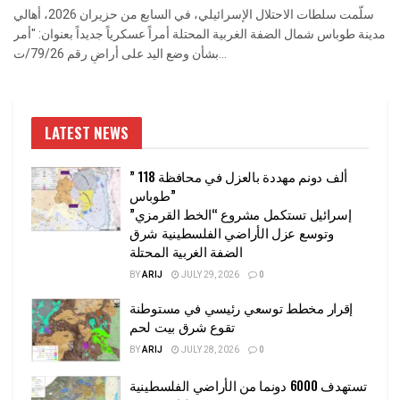
سلّمت سلطات الاحتلال الإسرائيلي، في السابع من حزيران 2026، أهالي
مدينة طوباس شمال الضفة الغربية المحتلة أمراً عسكرياً جديداً بعنوان: "أمر
بشأن وضع اليد على أراضٍ رقم 79/26/ت...
LATEST NEWS
” 118 ألف دونم مهددة بالعزل في محافظة
طوباس”
إسرائيل تستكمل مشروع “الخط القرمزي”
وتوسع عزل الأراضي الفلسطينية شرق
الضفة الغربية المحتلة
BY
ARIJ
JULY 29, 2026
0
إقرار مخطط توسعي رئيسي في مستوطنة
تقوع شرق بيت لحم
BY
ARIJ
JULY 28, 2026
0
تستهدف 6000 دونما من الأراضي الفلسطينية