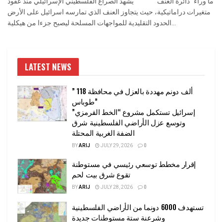
ما وراء "دائرة العنف" يشهد الصراع الفلسطيني الإسرائيلي منذ عقود
متغيرات دراماتيكية، حيث يتجاوز العنف الذي تمارسه اسرائيل على الأرض
الحدود التقليدية للمواجهات المسلحة ليصبح جزءا من هيكلية...
LATEST NEWS
” 118 ألف دونم مهددة بالعزل في محافظة
طوباس”
إسرائيل تستكمل مشروع “الخط القرمزي”
وتوسع عزل الأراضي الفلسطينية شرق
الضفة الغربية المحتلة
BY
ARIJ
JULY 29, 2026
0
إقرار مخطط توسعي رئيسي في مستوطنة
تقوع شرق بيت لحم
BY
ARIJ
JULY 28, 2026
0
تستهدف 6000 دونما من الأراضي الفلسطينية
وشرعنة ستة مستوطنات جديدة