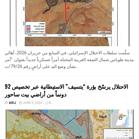
سلّمت سلطات الاحتلال الإسرائيلي، في السابع من حزيران 2026، أهالي
مدينة طوباس شمال الضفة الغربية المحتلة أمراً عسكرياً جديداً بعنوان: "أمر
بشأن وضع اليد على أراضٍ رقم 79/26/ت...
الاحتلال يرسّخ بؤرة “يتسيف” الاستيطانية عبر تخصيص 92
دونماً من أراضي بيت ساحور
BY
ARIJ
JUNE 9, 2026
0