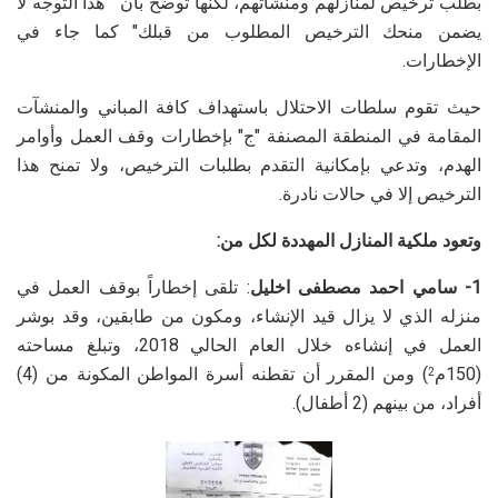
بطلب ترخيص لمنازلهم ومنشآتهم، لكنها توضح بأن " هذا التوجه لا
يضمن منحك الترخيص المطلوب من قبلك" كما جاء في
الإخطارات.
حيث تقوم سلطات الاحتلال باستهداف كافة المباني والمنشآت
المقامة في المنطقة المصنفة "ج" بإخطارات وقف العمل وأوامر
الهدم، وتدعي بإمكانية التقدم بطلبات الترخيص، ولا تمنح هذا
الترخيص إلا في حالات نادرة.
وتعود ملكية المنازل المهددة لكل من:
1- سامي احمد مصطفى اخليل
: تلقى إخطاراً بوقف العمل في
منزله الذي لا يزال قيد الإنشاء، ومكون من طابقين، وقد بوشر
العمل في إنشاءه خلال العام الحالي 2018، وتبلغ مساحته
(150م
) ومن المقرر أن تقطنه أسرة المواطن المكونة من (4)
2
أفراد، من بينهم (2 أطفال).