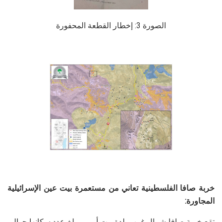
الصورة 3: إخطار القطعة المحفورة
خربة صافا الفلسطينية تعاني من مستعمرة بيت عين الإسرائيلية
المجاورة:
تقع خربة صافا شمال غرب بلدة بيت أمر، ويبلغ عدد سكانها حوالي