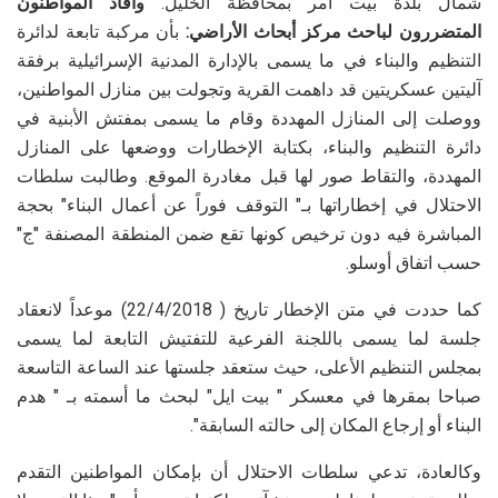
شمال بلدة بيت أمر بمحافظة الخليل.
وأفاد المواطنون
المتضررون لباحث مركز أبحاث الأراضي:
بأن مركبة تابعة لدائرة
التنظيم والبناء في ما يسمى بالإدارة المدنية الإسرائيلية برفقة
آليتين عسكريتين قد داهمت القرية وتجولت بين منازل المواطنين،
ووصلت إلى المنازل المهددة وقام ما يسمى بمفتش الأبنية في
دائرة التنظيم والبناء، بكتابة الإخطارات ووضعها على المنازل
المهددة، والتقاط صور لها قبل مغادرة الموقع. وطالبت سلطات
الاحتلال في إخطاراتها بـ" التوقف فوراً عن أعمال البناء" بحجة
المباشرة فيه دون ترخيص كونها تقع ضمن المنطقة المصنفة "ج"
حسب اتفاق أوسلو.
كما حددت في متن الإخطار تاريخ ( 22/4/2018) موعداً لانعقاد
جلسة لما يسمى باللجنة الفرعية للتفتيش التابعة لما يسمى
بمجلس التنظيم الأعلى، حيث ستعقد جلستها عند الساعة التاسعة
صباحا بمقرها في معسكر " بيت ايل" لبحث ما أسمته بـ " هدم
البناء أو إرجاع المكان إلى حالته السابقة".
وكالعادة، تدعي سلطات الاحتلال أن بإمكان المواطنين التقدم