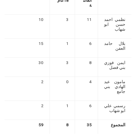
العائل
18عام
ة
نظمي احمد
11
3
10
حسن ابو
شهاب
بلال حامد
6
1
15
العفن
ايمن فوزي
8
3
30
بني فضل
مامون عبد
4
0
2
الهادي بني
جامع
رسمي علي
6
1
2
ابو شهاب
المجموع
35
8
59