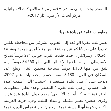
المصدر: بحث ميداني مباشر – قسم مراقبة الانتهاكات الإسرائيلية
– مركز أبحاث الأراضي، آذار 2017م.
معلومات عامة عن بلدة عقربا
:
تعتبر بلدة عقربا الواقعة إلى الجنوب الشرقي من محافظة نابلس
تحديداً على بعد 18كم عن مدينة نابلس مثالاً لمدى همجية وبشاعة
الاحتلال الإسرائيلي، حيث فقدت القرية حوالي 281 دونماً لصالح
الاستيطان من مساحتها الإجمالية التي تبلغ 34,660 دونماً، ولم
يتبق من منها 1,350 دونماً مساحة مسطح البناء، ويبلغ عدد
السكان في القرية 8,180 نسمة حسب إحصائيات عام 2007،
ويوجد على أراضي البلدة مستعمرة "جيتيت" التي أقيمت عنوة
على حساب أراضي بلدة عقربا. " المصدر: وحدة نظم المعلومات
الجغرافية – مركز أبحاث الأراضي". يوجد حول البلدة عدة عزب
وقرى صغيرة تعتبر مكملة وامتداد للبلدة وهي: خربة العرمة،
الكروم، خربة أبو الريسة، خربة الرجمان، خربة فراس الدين، خربة