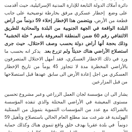
دائرة أملاك الدولة التابعة للإدارة المدنية الإسرائيلية، حيث أقدمت
على وضع إخطار عسكري مرفق بخارطة توضيحية على جانب
قطعة من الأرض،
ويتضمن هذا الإخطار إخلاء 59 دونماً من أراض
البلدة الواقعة في الجهة الجنوبية من البلدة والمحاذية للطريق
الالتفافي رقم 60 ضمن المنطقة المعروفة باسم " خلة الخشبة"
وذلك بحجة أنها أراض دولة بحسب وصف الاحتلال، حيث جرى
استصلاح الأراضي هناك حديثاً ولم تزرع بعد.
يذكر انه بحسب ما
ورد في ذلك الاخطار العسكري، فقد أمهل الاحتلال المتصرفون
بالأراضي المخطرة مدة لا تتجاوز 45 يوماً من تاريخ الإخطار
العسكري من اجل إعادة الأرض الى سابق عهدها قبل استصلاحها
من قبل المزارعين.
يشار الى ان مؤسسة لجان العمل الزراعي وعبر مشروع تحسين
مستوى المعيشة في الأراضي المحتلة والذي تنفذه المؤسسة
بالشراكة مع عدد من المؤسسات التنموية بتمويل من الممثلية
الهولندية قد شرعت منذ مطلع العام الحالي باستصلاح وتأهيل 59
دونماً في بلدة عقربا بهدف خلق واقع تنموي هناك وكذلك حماية