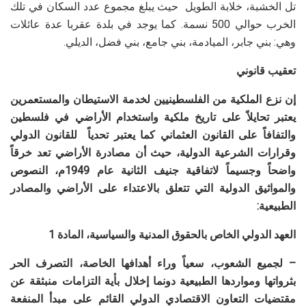
تل الخشبة، خلابة الطويل حيث يبلغ مجموع عدد السكان في تلك
الخرب حوالي 500 نسمة. كما يوجد في بلدة عقربا عدة عائلات
وهي: بني جابر، الميادمة، بني جامع، بني فضل، الديلي.
تعقيب قانوني
إن نزع الملكية من الفلسطينيين لخدمة الاستيطان والمستعمرين
يعتبر تحايلاً على تاريخ ملكية واستخدام الأراضي في فلسطين
والتفافاً على القانون العثماني كما يعتبر تحدياً للقانون الدولي
وقرارات الشرعية الدولية، حيث أن مصادرة الأراضي تعد خرقاً
واضحاً وجسيماً لاتفاقية جنيف الثانية عام
1949
م، النصوص
والمواثيق الدولية التي تتعلق بالاعتداء على الأراضي والمصادر
الطبيعية
:
العهد الدولي الخاص بالحقوق المدنية والسياسية، المادة 1
– لجميع الشعوب، سعياً وراء أهدافها الخاصة، التصرف
الحر
بثرواتها ومواردها الطبيعية دونما إخلال بأية التزامات منبثقة عن
مقتضيات التعاون الاقتصادي الدولي القائم على مبدأ المنفعة