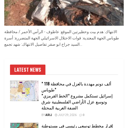
الانتهاك: هدم بيت وحظيرتين الموقع: عاطوف - الرأس الأحمر / محافظة
طوباس الجهة المعتدية: قوات الاحتلال الاسرائيلي الجهة المتضررة: أسرة
السيد جراح ابو صقر تفاصيل الانتهاك: شهد تجمع...
LATEST NEWS
” 118 ألف دونم مهددة بالعزل في محافظة
طوباس”
إسرائيل تستكمل مشروع “الخط القرمزي”
وتوسع عزل الأراضي الفلسطينية شرق
الضفة الغربية المحتلة
BY
ARIJ
JULY 29, 2026
0
إقرار مخطط توسعي رئيسي في مستوطنة