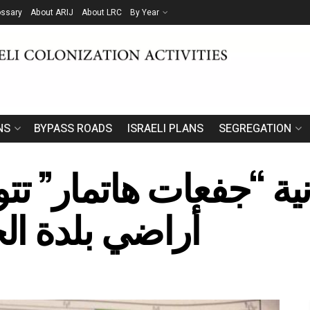
ossary
About ARIJ
About LRC
By Year
NS
BYPASS ROADS
ISRAELI PLANS
SEGREGATION
انية “جفعات هاتمار”
أراضي بلدة ال