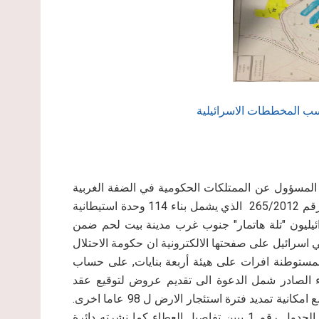
سب المخططات الاسرائيلية
شر من شهر كانون الثاني من العام 2013, أصدر المسؤول عن الممتلكات الحكومية في الضفة الغربية
المحتلة وبالتعاون مع وزارة البناء والاسكان الاسرائيلية العطاء رقم 265/2012 الذي يشمل بناء 114 وحدة استيطانية
ائيليون "تلة هاتمار" جنوب غرب مدينة بيت لحم ضمن
دائرة أراضي اسرائيل على صفحتها الالكترونية ان حكومة الاحتلال
 لمستوطنة افرات على هيئة أربعة بنايات, على حساب
اء الصادر شمل الدعوة الى تقديم عروض لتوقيع عقد
تطوير مدته 36 شهرا عاما وعقد استئجار الارض لمدة 98 عاما مع امكانية تمديد فترة استئجار الارض ل 98 عاما اخرى.
وتبلغ التكلفة الاجمالية للمشروع ما يزيد عن 14 مليون شاقل. الجدول رقم 1 يبين تفاصيل العطاء كما نشرته دائرة