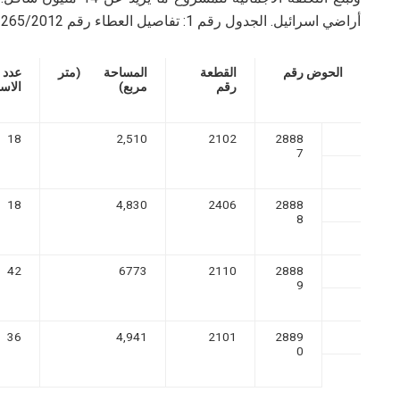
أراضي اسرائيل.
الجدول رقم 1: تفاصيل العطاء رقم 265/2012
الحوض رقم
القطعة
المساحة (متر
عدد
رقم
مربع)
الاست
18
2,510
2102
2888
7
18
4,830
2406
2888
8
42
6773
2110
2888
9
36
4,941
2101
2889
0