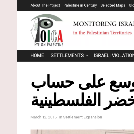
About The Project
Palestine in Century
Selected Maps
Gl
HOME
SETTLEMENTS
ISRAELI VIOLATIO
 تتوسع على حساب
خضر الفلسطينية
March 12, 2015
in
Settlement Expansion