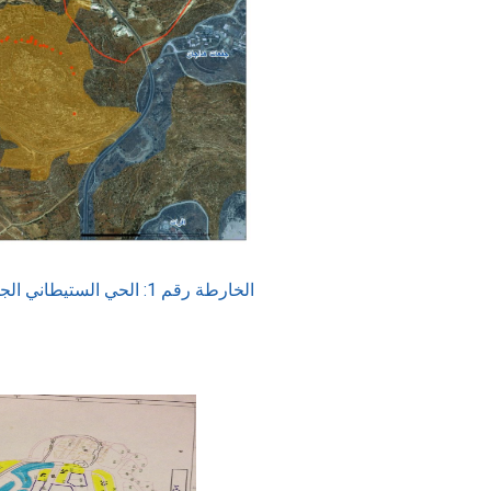
الخارطة رقم 1: الحي الستيطاني الجديد على أراضي بلدة الخضر