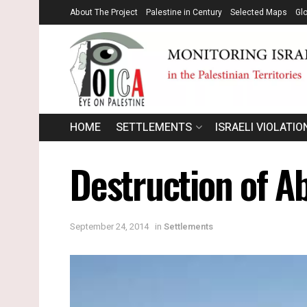
About The Project
Palestine in Century
Selected Maps
Gl
HOME
SETTLEMENTS
ISRAELI VIOLATIO
Destruction of A
September 24, 2014
in
Settlements