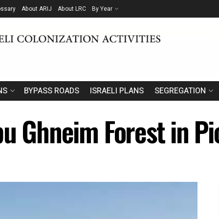
ossary
About ARIJ
About LRC
By Year
NS
BYPASS ROADS
ISRAELI PLANS
SEGREGATION
bu Ghneim Forest in Pi