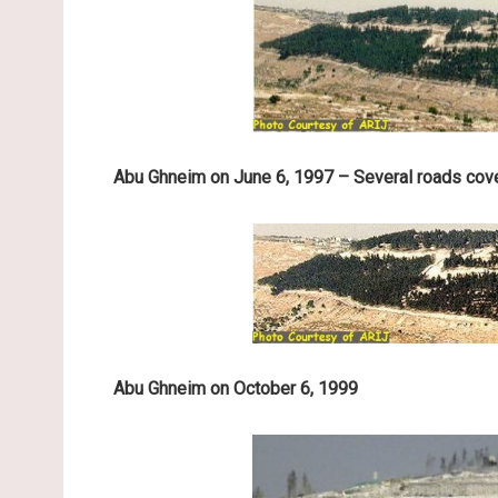
Abu Ghneim on June 6, 1997 – Several roads cove
Abu Ghneim on October 6, 1999