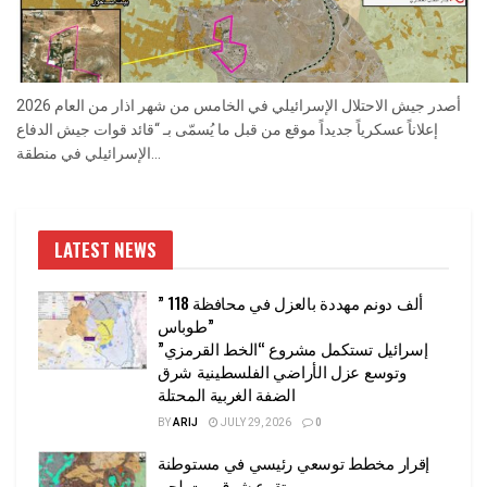
أصدر جيش الاحتلال الإسرائيلي في الخامس من شهر اذار من العام 2026
إعلاناً عسكرياً جديداً موقع من قبل ما يُسمّى بـ “قائد قوات جيش الدفاع
الإسرائيلي في منطقة...
LATEST NEWS
” 118 ألف دونم مهددة بالعزل في محافظة
طوباس”
إسرائيل تستكمل مشروع “الخط القرمزي”
وتوسع عزل الأراضي الفلسطينية شرق
الضفة الغربية المحتلة
BY
ARIJ
JULY 29, 2026
0
إقرار مخطط توسعي رئيسي في مستوطنة
تقوع شرق بيت لحم