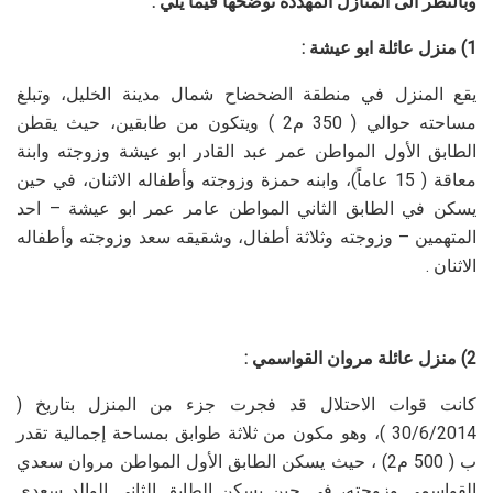
وبالنظر الى المنازل المهددة نوضحها فيما يلي :
1) منزل عائلة ابو عيشة :
يقع المنزل في منطقة الضحضاح شمال مدينة الخليل، وتبلغ
مساحته حوالي ( 350 م2 ) ويتكون من طابقين، حيث يقطن
الطابق الأول المواطن عمر عبد القادر ابو عيشة وزوجته وابنة
معاقة ( 15 عاماً)، وابنه حمزة وزوجته وأطفاله الاثنان، في حين
يسكن في الطابق الثاني المواطن عامر عمر ابو عيشة – احد
المتهمين – وزوجته وثلاثة أطفال، وشقيقه سعد وزوجته وأطفاله
الاثنان .
2) منزل عائلة مروان القواسمي :
كانت قوات الاحتلال قد فجرت جزء من المنزل بتاريخ (
30/6/2014 )، وهو مكون من ثلاثة طوابق بمساحة إجمالية تقدر
ب ( 500 م2) ، حيث يسكن الطابق الأول المواطن مروان سعدي
القواسمي وزوجته، في حين يسكن الطابق الثاني الوالد سعدي