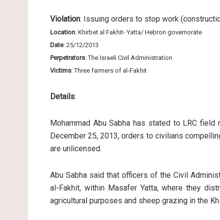
Violation
: Issuing orders to stop work (constructi
Location
: Khirbet al Fakhit- Yatta/ Hebron governorate
Date
: 25/12/2013
Perpetrators
: The Israeli Civil Administration
Victims
: Three farmers of al-Fakhit
Details
:
Mohammad Abu Sabha has stated to LRC field rese
December 25, 2013, orders to civilians compelling
are unlicensed.
Abu Sabha said that officers of the Civil Adminis
al-Fakhit, within Masafer Yatta, where they dis
agricultural purposes and sheep grazing in the Khi