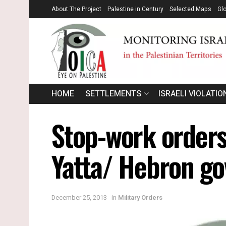
About The Project
Palestine in Century
Selected Maps
Gl
HOME
SETTLEMENTS
ISRAELI VIOLATIO
Stop-work orders 
Yatta/ Hebron go
December 25, 2013
in
Military Orders