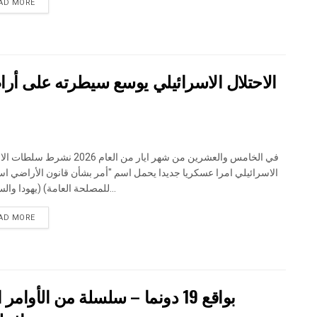
DETAILS
AD MORE
الاسرائيلي امرا عسكريا جديدا يحمل اسم "أمر بشأن قانون الأراضي اس
للمصلحة العامة) (يهودا والسامرة)...
DETAILS
AD MORE
بواقع 19 دونما – سلسلة من ال