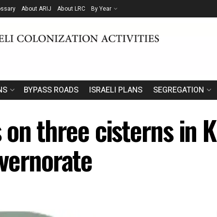
ossary
About ARIJ
About LRC
By Year
NS
BYPASS ROADS
ISRAELI PLANS
SEGREGATION
on three cisterns in Kh
vernorate