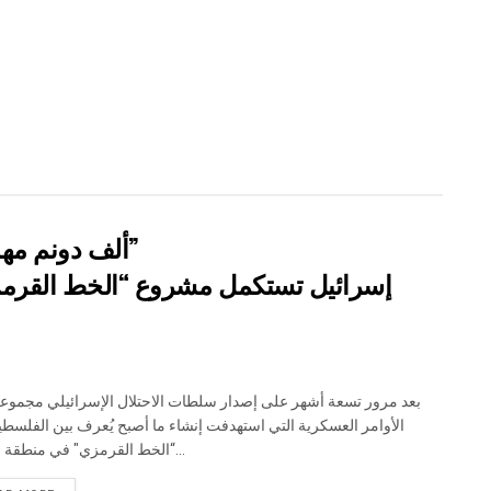
” 118 ألف دونم مهددة بالعزل في محافظة طوباس”
إسرائيل تستكمل مشروع “الخط القرمز
الأوامر العسكرية التي استهدفت إنشاء ما أصبح يُعرف بين الفلسطين
“الخط القرمزي" في منطقة الأغوار...