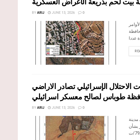
 بيت لحم بذريعة الأغراض العسكرية
BY
ARIJ
JUNE 13, 2026
0
أوامر
حافظة
RE
208 دونما – سلطات الاحتلال الإسرائيلي تصادر الاراضي
ظة طوباس لصالح معسكر اسرائيلي
BY
ARIJ
JUNE 13, 2026
0
السابع من حزيران 2026، أهالي مدينة
ر بشأن