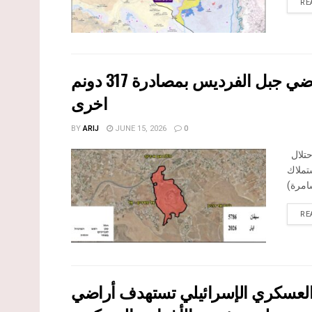
RE
الاحتلال الاسرائيلي يوسع سيطرته على أراضي جبل الفرديس بمصادرة 317 دونم
اخرى
BY
ARIJ
JUNE 15, 2026
0
في الخامس والعشرين من شهر ايار من العام 2026 نشرط سلطات الاحتلال
تملاك
RE
أوامر العسكري الإسرائيلي تستهدف أراضي