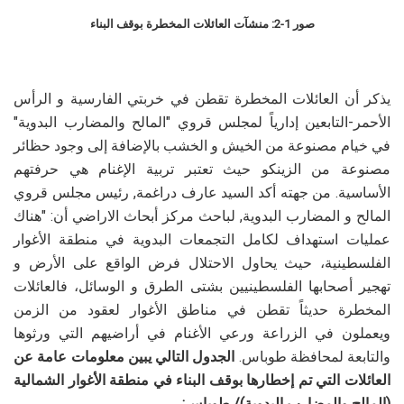
صور 1-2: منشآت العائلات المخطرة بوقف البناء
يذكر أن العائلات المخطرة تقطن في خربتي الفارسية و الرأس
الأحمر-التابعين إدارياً لمجلس قروي "المالح والمضارب البدوية"
في خيام مصنوعة من الخيش و الخشب بالإضافة إلى وجود حظائر
مصنوعة من الزينكو حيث تعتبر تربية الإغنام هي حرفتهم
الأساسية. من جهته أكد السيد عارف دراغمة, رئيس مجلس قروي
المالح و المضارب البدوية, لباحث مركز أبحاث الاراضي أن: "هناك
عمليات استهداف لكامل التجمعات البدوية في منطقة الأغوار
الفلسطينية، حيث يحاول الاحتلال فرض الواقع على الأرض و
تهجير أصحابها الفلسطينيين بشتى الطرق و الوسائل، فالعائلات
المخطرة حديثاً تقطن في مناطق الأغوار لعقود من الزمن
ويعملون في الزراعة ورعي الأغنام في أراضيهم التي ورثوها
والتابعة لمحافظة طوباس.
الجدول التالي يبين معلومات عامة عن
العائلات التي تم إخطارها بوقف البناء في منطقة الأغوار الشمالية
(المالح والمضارب البدوية)/ طوباس: