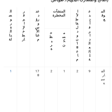
الم
ع
ا
المنشآت
عد
ر
ال
وق
د
لأ
المخطرة
د
ق
ص
ع
د
ط
رؤ
م
و
أ
فا
و
ا
ر
ف
ل
س
لإ
ة
ر
د
الأ
خ
ال
م
ح
ا
و
غنا
ط
دا
س
ظ
د
ن
م
ار
لة
ك
ي
ال
1
ن
ر
ع
8
ة
ائ
ع
ل
ا
ة
م
الف
9
2
1
2
17
1
ار
8
سي
ة