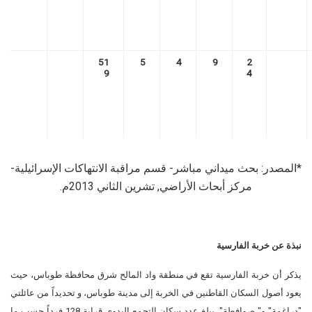
51
5
4
9
2
9
4
*المصدر: بحث ميداني مباشر- قسم مراقبة الانتهاكات الإسرائيلية-
مركز أبحاث الأراضي, تشرين الثاني 2013م.
نبذة عن خربة الفارسية
يذكر أن خربة الفارسية تقع في منطقة واد المالح شرق محافظة طوباس، حيث
يعود أصول السكان القاطنين في الخربة إلى مدينة طوباس، و تحديداً من عائلتي
"دراغمة" و" صوافطة". يبلغ عدد سكان التجمع البدوي قرابة 128 فرداً حسب ما