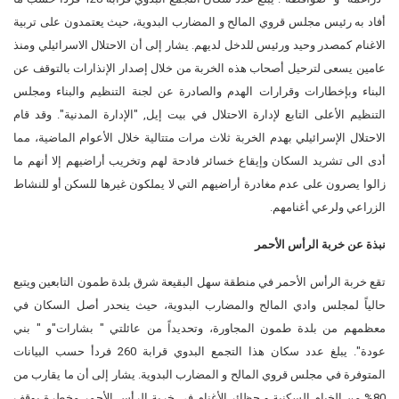
أفاد به رئيس مجلس قروي المالح و المضارب البدوية، حيث يعتمدون على تربية
الاغنام كمصدر وحيد ورئيس للدخل لديهم. يشار إلى أن الاحتلال الاسرائيلي ومنذ
عامين يسعى لترحيل أصحاب هذه الخربة من خلال إصدار الإنذارات بالتوقف عن
البناء وبإخطارات وقرارات الهدم والصادرة عن لجنة التنظيم والبناء ومجلس
التنظيم الأعلى التابع لإدارة الاحتلال في بيت إيل, "الإدارة المدنية". وقد قام
الاحتلال الإسرائيلي بهدم الخربة ثلاث مرات متتالية خلال الأعوام الماضية، مما
أدى الى تشريد السكان وإيقاع خسائر فادحة لهم وتخريب أراضيهم إلا أنهم ما
زالوا يصرون على عدم مغادرة أراضيهم التي لا يملكون غيرها للسكن أو للنشاط
الزراعي ولرعي أغنامهم.
نبذة عن خربة الرأس الأحمر
تقع خربة الرأس الأحمر في منطقة سهل البقيعة شرق بلدة طمون التابعين ويتبع
حالياً لمجلس وادي المالح والمضارب البدوية، حيث ينحدر أصل السكان في
معظمهم من بلدة طمون المجاورة، وتحديداً من عائلتي " بشارات"و " بني
عودة". يبلغ عدد سكان هذا التجمع البدوي قرابة 260 فردأ حسب البيانات
المتوفرة في مجلس قروي المالح و المضارب البدوية. يشار إلى أن ما يقارب من
80% من الخيام السكنية و حظائر الأغنام في خربة الرأس الأحمر مخطرة بوقف