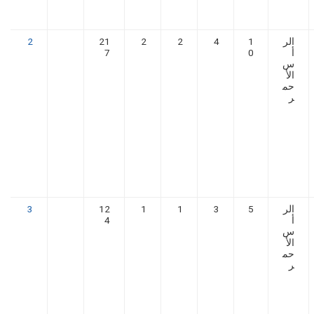
الر
1
4
2
2
21
2
أ
0
7
س
الأ
حم
ر
الر
5
3
1
1
12
3
أ
4
س
الأ
حم
ر