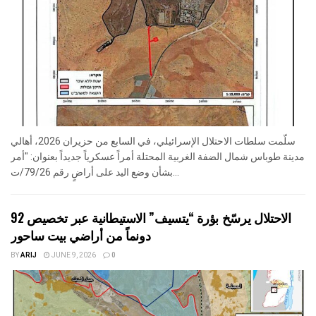
سلّمت سلطات الاحتلال الإسرائيلي، في السابع من حزيران 2026، أهالي
مدينة طوباس شمال الضفة الغربية المحتلة أمراً عسكرياً جديداً بعنوان: "أمر
بشأن وضع اليد على أراضٍ رقم 79/26/ت...
الاحتلال يرسّخ بؤرة “يتسيف” الاستيطانية عبر تخصيص 92
دونماً من أراضي بيت ساحور
BY
ARIJ
JUNE 9, 2026
0