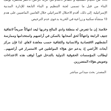
البناء من قبل ما تسمى لجنة التنظيم و البناء التابعة للإدارة المدنية
الإسرائيلية. إلى ذلك، أقدم الاحتلال الاسرائيلي خلال العامين الماضيين على هدم
13 منشأة سكنية و زراعية في الخربة بدعوى عدم الترخيص.
خلاصة: إن ما تتعرض له منطقة وادي المالح وخربها ليعد انتهاكاً صريحاً لاتفاقية
جنيف الرابعة وانتهاكاً لحق أصحابها بالسكن في أراضيهم واستخدامها وممارسة
أنشطتهم الاقتصادية والانسانية والثقافية حسب معاهدة لاهاي.
لذا فإن مركز
أبحاث الأراضي إذ يدعم حق هؤلاء المواطنين في الاستمرار في أراضيهم…
ليطالب المؤسسات الحقوقية الدولية بالتدخل فورأ لوقف هذه الاعتداءات
وتعويض هؤلاء المتضررين.
المصدر: بحث ميداني مباشر