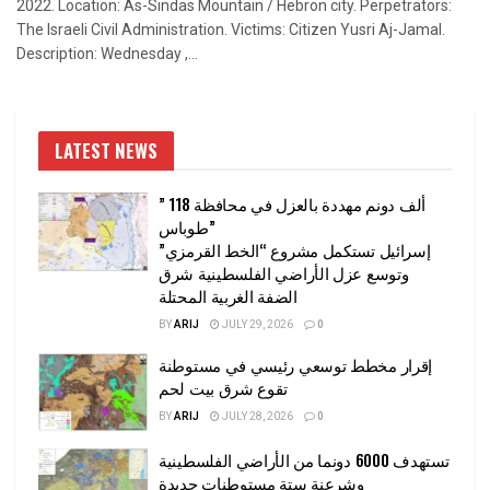
2022. Location: As-Sindas Mountain / Hebron city. Perpetrators:
The Israeli Civil Administration. Victims: Citizen Yusri Aj-Jamal.
Description: Wednesday ,...
LATEST NEWS
” 118 ألف دونم مهددة بالعزل في محافظة
طوباس”
إسرائيل تستكمل مشروع “الخط القرمزي”
وتوسع عزل الأراضي الفلسطينية شرق
الضفة الغربية المحتلة
BY
ARIJ
JULY 29, 2026
0
إقرار مخطط توسعي رئيسي في مستوطنة
تقوع شرق بيت لحم
BY
ARIJ
JULY 28, 2026
0
تستهدف 6000 دونما من الأراضي الفلسطينية
وشرعنة ستة مستوطنات جديدة