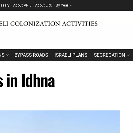
ossary
About ARIJ
About LRC
By Year
NS
BYPASS ROADS
ISRAELI PLANS
SEGREGATION
 in Idhna