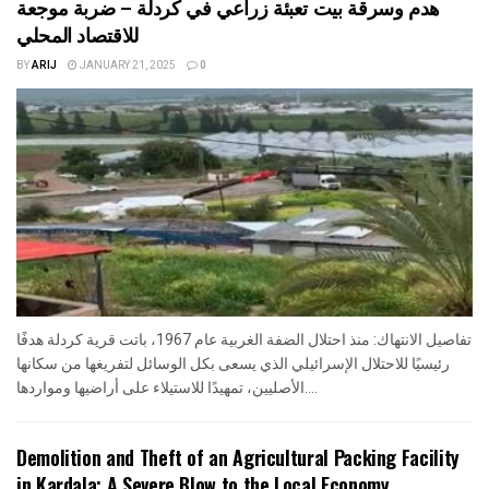
هدم وسرقة بيت تعبئة زراعي في كردلة – ضربة موجعة
للاقتصاد المحلي
BY
ARIJ
JANUARY 21, 2025
0
تفاصيل الانتهاك: منذ احتلال الضفة الغربية عام 1967، باتت قرية كردلة هدفًا
رئيسيًا للاحتلال الإسرائيلي الذي يسعى بكل الوسائل لتفريغها من سكانها
الأصليين، تمهيدًا للاستيلاء على أراضيها ومواردها....
Demolition and Theft of an Agricultural Packing Facility
in Kardala: A Severe Blow to the Local Economy