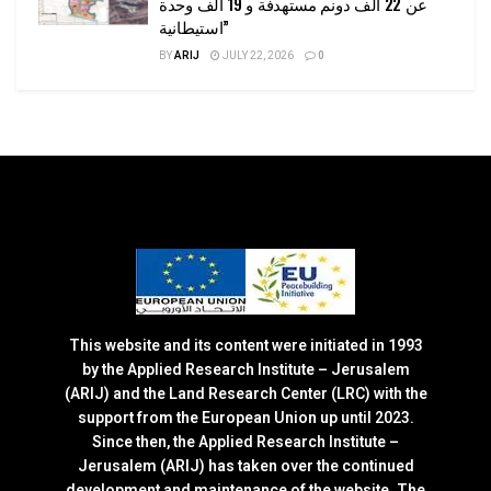
عن 22 ألف دونم مستهدفة و 19 ألف وحدة
استيطانية”
BY
ARIJ
JULY 22, 2026
0
This website and its content were initiated in 1993
by the Applied Research Institute – Jerusalem
(ARIJ) and the Land Research Center (LRC) with the
support from the European Union up until 2023.
Since then, the Applied Research Institute –
Jerusalem (ARIJ) has taken over the continued
development and maintenance of the website. The