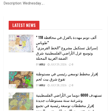
Description: Wednesday ,...
LATEST NEWS
” 118 ألف دونم مهددة بالعزل في محافظة
طوباس”
إسرائيل تستكمل مشروع “الخط القرمزي”
وتوسع عزل الأراضي الفلسطينية شرق
الضفة الغربية المحتلة
BY
ARIJ
JULY 29, 2026
0
إقرار مخطط توسعي رئيسي في مستوطنة
تقوع شرق بيت لحم
BY
ARIJ
JULY 28, 2026
0
تستهدف 6000 دونما من الأراضي الفلسطينية
وشرعنة ستة مستوطنات جديدة
إقرار مخططات توسعة رئيسية في تجمع
غوش عتصيون الاستيطاني جنوب الضفة