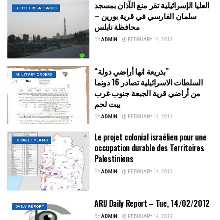
العليا الإسرائيلية تقر منع الآذان بمسجد
SETTLERS ATTACKS
سلمان الفارسي في قرية بورين –
محافظة نابلس
BY
ADMIN
FEBRUARY 14, 2012
“بذريعة انها أراضي دولة”
MILITARY ORDERS
السلطات الاسرائيلية تصادر 16 دونما
من أراضي قرية الجبعة جنوب غرب
بيت لحم
BY
ADMIN
FEBRUARY 14, 2012
Le projet colonial israélien pour une
ISRAELI PLANS
occupation durable des Territoires
Palestiniens
BY
ADMIN
FEBRUARY 14, 2012
ARIJ Daily Report – Tue, 14/02/2012
DAILY REPORT
BY
ADMIN
FEBRUARY 14, 2012