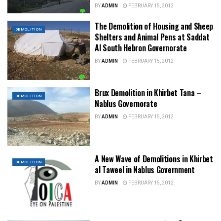
BY
ADMIN
FEBRUARY 15, 2012
The Demolition of Housing and Sheep
DEMOLITION
Shelters and Animal Pens at Saddat
Al South Hebron Governorate
BY
ADMIN
FEBRUARY 15, 2012
Brux Demolition in Khirbet Tana –
DEMOLITION
Nablus Governorate
BY
ADMIN
FEBRUARY 15, 2012
A New Wave of Demolitions in Khirbet
DEMOLITION
al Taweel in Nablus Government
BY
ADMIN
FEBRUARY 15, 2012