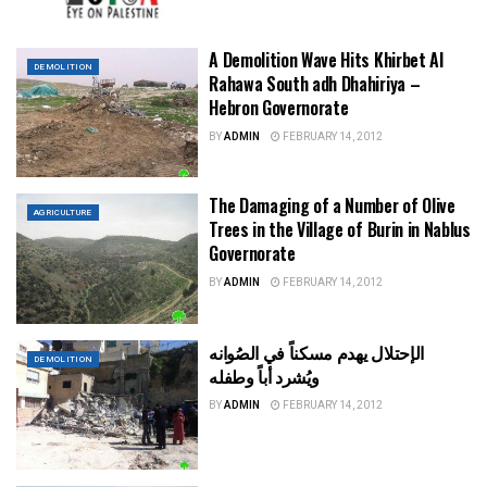
A Demolition Wave Hits Khirbet Al
DEMOLITION
Rahawa South adh Dhahiriya –
Hebron Governorate
BY
ADMIN
FEBRUARY 14, 2012
The Damaging of a Number of Olive
AGRICULTURE
Trees in the Village of Burin in Nablus
Governorate
BY
ADMIN
FEBRUARY 14, 2012
الإحتلال يهدم مسكناً في الصُوانه
DEMOLITION
ويُشرد أباً وطفله
BY
ADMIN
FEBRUARY 14, 2012