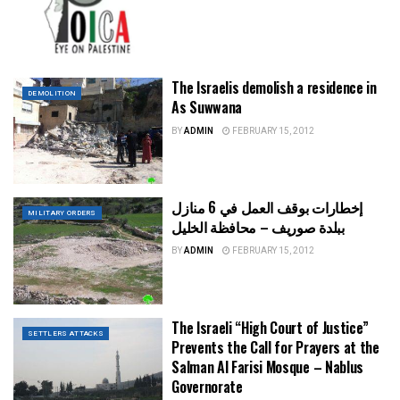
The Israelis demolish a residence in
DEMOLITION
As Suwwana
BY
ADMIN
FEBRUARY 15, 2012
إخطارات بوقف العمل في 6 منازل
MILITARY ORDERS
ببلدة صوريف – محافظة الخليل
BY
ADMIN
FEBRUARY 15, 2012
The Israeli “High Court of Justice”
SETTLERS ATTACKS
Prevents the Call for Prayers at the
Salman Al Farisi Mosque – Nablus
Governorate