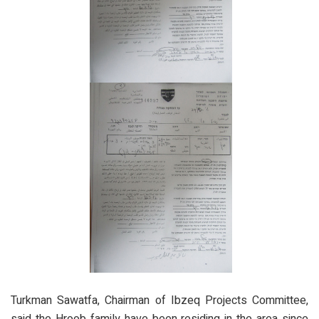
Turkman Sawatfa, Chairman of Ibzeq Projects Committee,
said the Hroob family have been residing in the area since