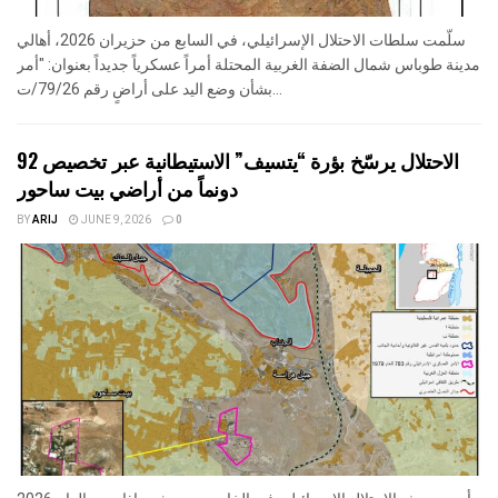
سلّمت سلطات الاحتلال الإسرائيلي، في السابع من حزيران 2026، أهالي
مدينة طوباس شمال الضفة الغربية المحتلة أمراً عسكرياً جديداً بعنوان: "أمر
بشأن وضع اليد على أراضٍ رقم 79/26/ت...
الاحتلال يرسّخ بؤرة “يتسيف” الاستيطانية عبر تخصيص 92
دونماً من أراضي بيت ساحور
BY
ARIJ
JUNE 9, 2026
0