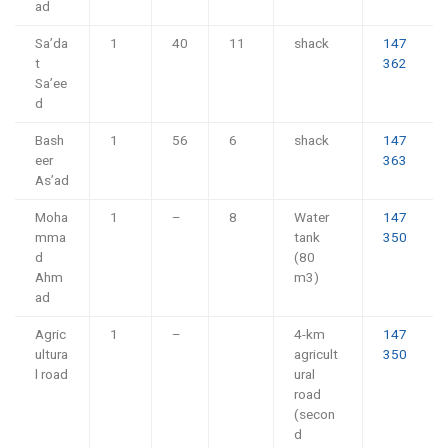
ad
Sa’da
1
40
11
shack
147
t
362
Sa’ee
d
Bash
1
56
6
shack
147
eer
363
As’ad
Moha
1
–
8
Water
147
mma
tank
350
d
(80
Ahm
m3)
ad
Agric
1
–
4-km
147
ultura
agricult
350
l road
ural
road
(secon
d