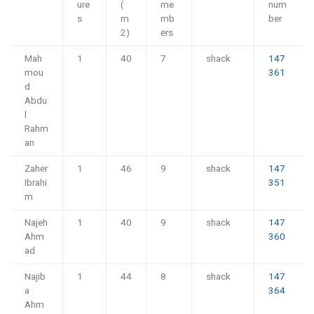
ure
(
me
num
s
m
mb
ber
2)
ers
Mah
1
40
7
shack
147
mou
361
d
Abdu
l
Rahm
an
Zaher
1
46
9
shack
147
Ibrahi
351
m
Najeh
1
40
9
shack
147
Ahm
360
ad
Najib
1
44
8
shack
147
a
364
Ahm