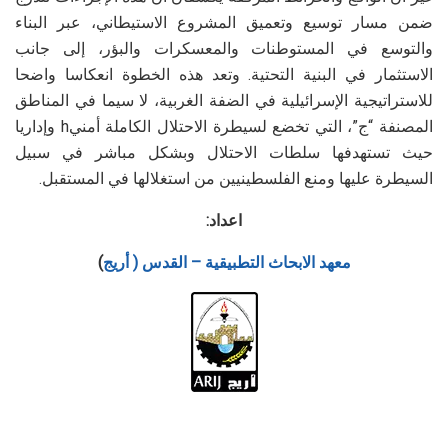
ضمن مسار توسيع وتعميق المشروع الاستيطاني، عبر البناء
שטח
منطقة
58,
91
2
والتوسع في المستوطنات والمعسكرات والبؤر، إلى جانب
אש
إطلاق
818
2א
5
הבקעה
نار
الاستثمار في البنية التحتية. وتعد هذه الخطوة انعكاسا واضحا
الأغوار
للاستراتيجية الإسرائيلية في الضفة الغربية، لا سيما في المناطق
المصنفة “ج”، التي تخضع لسيطرة الاحتلال الكاملة أمنيh وإداريا
שטח
منطقة
40,
91
2
אש
إطلاق
872
6א
6
حيث تستهدفها سلطات الاحتلال وبشكل مباشر في سبيل
הבקעה
نار
السيطرة عليها ومنع الفلسطينيين من استغلالها في المستقبل.
الأغوار
اعداد:
שטח
منطقة
9,7
91
2
אש
إطلاق
37
6
7
معهد الابحاث التطبيقية – القدس ( أريج
)
הבקעה
نار
الأغوار
שטח
منطقة
54,
91
2
אש
إطلاق
526
7
8
הבקעה
نار
الأغوار
שטח
منطقة
55,
92
2
אש
إطلاق
548
6
9