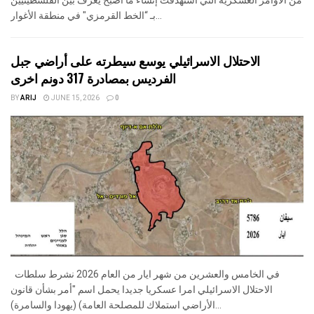
بـ “الخط القرمزي" في منطقة الأغوار...
الاحتلال الاسرائيلي يوسع سيطرته على أراضي جبل
الفرديس بمصادرة 317 دونم اخرى
BY
ARIJ
JUNE 15, 2026
0
في الخامس والعشرين من شهر ايار من العام 2026 نشرط سلطات
الاحتلال الاسرائيلي امرا عسكريا جديدا يحمل اسم "أمر بشأن قانون
الأراضي استملاك للمصلحة العامة) (يهودا والسامرة)...