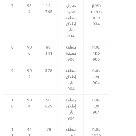
תיקון
تعديل
14,
93
7
ط
גבולות
حدود
745
4
ع
ש.א
منطقة
6-
25
934
إطلاق
2
5
النار
7,
934
3
שטח
منطقة
88,
90
8
0-
סגור
مغلقة
141
6
3
906
906
2,
0
שטח
منطقة
378
90
9
ط
אש
إطلاق
4
ري
904
نار
ق
904
بي
ن
שטח
منطقة
58,
90
1
ق
אש
إطلاق
629
4
0
ط
904
نار
ع
904
שטח
منطقة
78
41
1
מכתר
مَختر
1
1