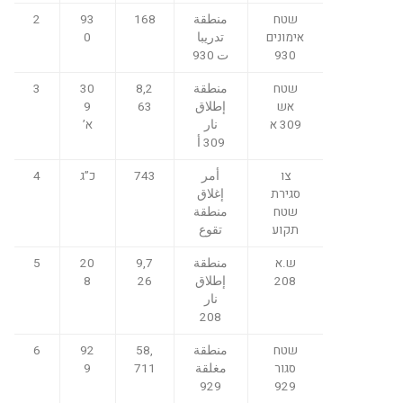
5,
שטח
منطقة
168
93
2
0
אימונים
تدريبا
0
ط
930
ت 930
ري
ق
שטח
منطقة
8,2
30
3
بي
אש
إطلاق
63
9
ن
309 א
نار
א’
ق
309 أ
ط
ع
צו
أمر
743
כ”ג
4
סגירת
إغلاق
1,
25
שטח
منطقة
2,
4
תקוע
تقوع
4-
1
ש.א
منطقة
9,7
20
5
2,
208
إطلاق
26
8
0
نار
ط
208
ري
ق
שטח
منطقة
58,
92
6
بي
סגור
مغلقة
711
9
ن
929
929
ق