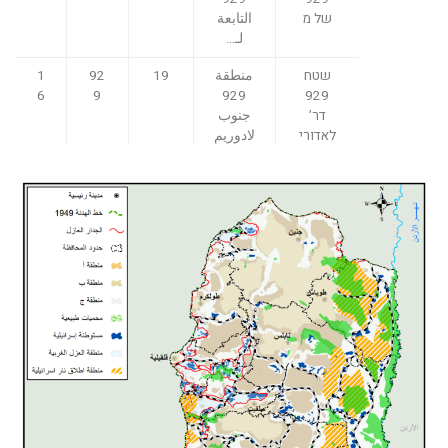
של מ
التابعة
لـ…
שטח
منطقة
19
92
1
6
9
929
929
דר’
جنوب
לאדורי
لادوريم
ם
1
90
72,
900
900
7
0
637
ש.א
منطقة
8,8
90
1
902
إطلاق
23
2
8
نار
902
ש.א
منطقة
41,
90
1
904
إطلاق
862
4א’
9
نار
904
ש.א
منطقة
80,
90
2