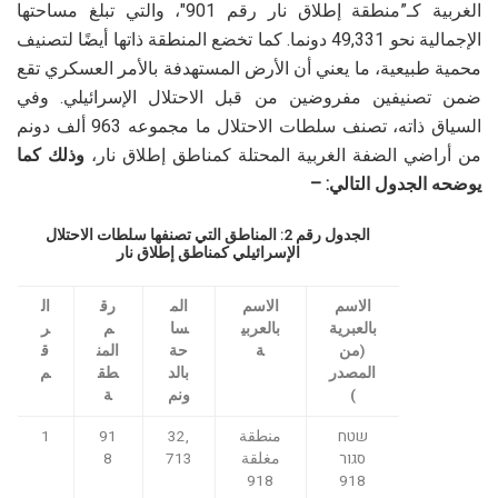
بي
الغربية كـ”منطقة إطلاق نار رقم 901″، والتي تبلغ مساحتها
ن
الإجمالية نحو 49,331 دونما. كما تخضع المنطقة ذاتها أيضًا لتصنيف
ق
محمية طبيعية، ما يعني أن الأرض المستهدفة بالأمر العسكري تقع
ط
ع
ضمن تصنيفين مفروضين من قبل الاحتلال الإسرائيلي. وفي
السياق ذاته، تصنف سلطات الاحتلال ما مجموعه 963 ألف دونم
1-
23
من أراضي الضفة الغربية المحتلة كمناطق إطلاق نار،
وذلك كما
4,
5
7-
يوضحه الجدول التالي: –
9,
0
الجدول رقم 2: المناطق التي تصنفها سلطات الاحتلال
ط
الإسرائيلي كمناطق إطلاق نار
ري
ق
الاسم
الاسم
الم
رق
ال
بي
بالعبرية
بالعربي
سا
م
ر
ن
(من
ة
حة
المن
ق
ق
المصدر
بالد
طق
م
ط
)
ونم
ة
ع
שטח
منطقة
32,
91
1
1
25
סגור
مغلقة
713
8
1,
3
918
918
1