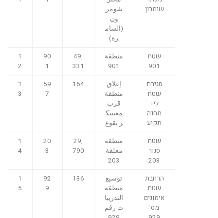
שומרון
شومر
ون
(السام
رة)
שטח
منطقة
49,
90
1
2
1
331
901
901
סגירת
إغلاق
164
59
1
שטח
منطقة
7
3
ליד
قرب
מחנה
معسك
תקוע
ر تقوع
שטח
منطقة
29,
20
1
סגור
مغلقة
790
3
4
203
203
הרחבת
توسيع
136
92
1
שטח
منطقة
9
5
אימונים
التدريبا
מס’
ت رقم
929
929