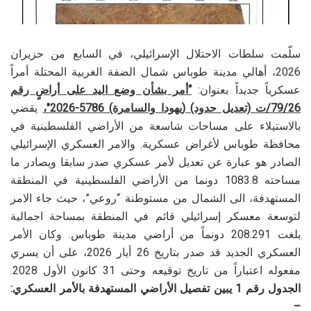
سلّمت سلطات الاحتلال الإسرائيلي، في السابع من حزيران
2026، أهالي مدينة طوباس شمال الضفة الغربية المحتلة أمراً
عسكرياً جديداً بعنوان:
“أمر بشأن وضع اليد على أراضٍ رقم
79/26/ت (تعديل حدود) (يهودا والسامرة) 5786-2026″،
يقضي
بالاستيلاء على مساحات شاسعة من الأراضي الفلسطينية في
محافظة طوباس لأغراض عسكرية. والامر العسكري الإسرائيلي
الصادر هو عبارة عن تعديل لأمر عسكري صدر سابقا ويصادر ما
مساحته 1083.8 دونما من الأراضي الفلسطينية في المنطقة
المستهدفة، الى الشمال من مستوطنة “روعي”، حيث جاء الامر
لتوسعة معسكر إسرائيلي قائم في المنطقة بمساحة اجمالية
بلغت 208.291 دونماً من أراضي مدينة طوباس. وكان الأمر
العسكري الجديد قد صدر بتاريخ 26 أيار 2026، على أن يسري
مفعوله اعتباراً من تاريخ توقيعه وحتى 31 كانون الأول 2028.
الجدول رقم 1 يبين تفصيل الأراضي المستهدفة بالأمر العسكري:
–