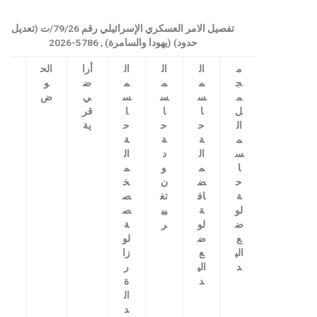
تفصيل الامر العسكري الإسرائيلي رقم 79/26/ت (تعديل
حدود) (يهودا والسامرة) , 5786-2026
م
ال
ال
ال
أرا
الح
ال
ج
م
م
م
ض
و
م
م
س
س
س
ي
ض
و
ل
ا
ا
ا
قر
ق
ال
ح
ح
ح
ية
ع
م
ة
ة
ة
س
ال
د
ال
ا
م
و
م
ح
ض
ن
خ
ة
اف
تغ
ص
لو
ة
يي
ص
ض
لو
ر
ة
ع
ض
لو
الي
ع
زا
د
الي
ر
د
ة
ال
د