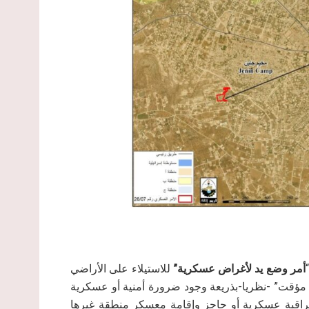
أمر وضع يد لأغراض عسكرية”
للاستيلاء على الأراضي
ل مؤقت” -نظريا-بذريعة وجود ضرورة أمنية أو عسكرية
اقبة عسكرية أو حاجز وإقامة معسكر منطقة غيرها