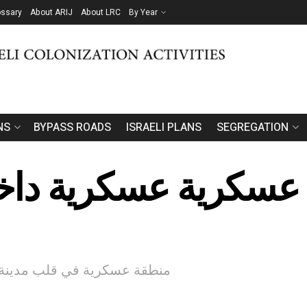
ossary
About ARIJ
About LRC
By Year
NS
BYPASS ROADS
ISRAELI PLANS
SEGREGATION
 عسكرية عسكرية داخ
"منطقة عسكرية في قلب مدينة ج