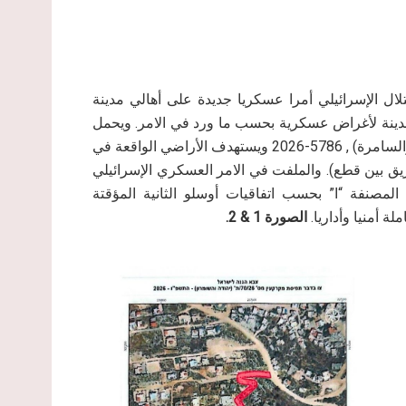
 2026، وزعت سلطات الاحتلال الإسرائيلي أمرا عسكريا جديدة على أهالي مدينة
سطينية في المدينة لأغراض عسكرية بحسب ما ورد في الامر. ويحمل
الامر العسكري الإسرائيلي الجديد رقم 26/07/وضع اليد (يهودا والسامرة) , 5786-2026 ويستهدف الأراضي الواقعة في
م 20071 في القطع التي أرقامها التالي: 40 و41 (طريق بين قطع). والملفت في الامر العسكري الإسرائيلي
لمصنفة “ا” بحسب اتفاقيات أوسلو الثانية المؤقتة
الصورة 1 & 2.