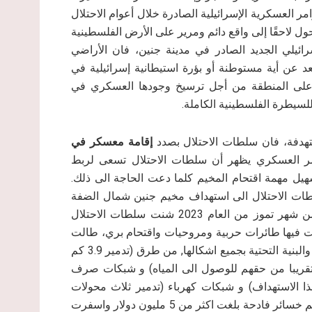
مر العسكرية الإسرائيلية الصادرة خلال أعوام الاحتلال
ول لاحقًا إلى واقع دائم ومرير على الأرض الفلسطينية
ائيلي الجديد الصادر في مدينة جنين، فان الأراضي
د عن أية مستوطنة أو بؤرة استيطانية إسرائيلية في
ء على المنطقة من أجل ترسيخ وجودها العسكري في
لسيطرة الفلسطينية الكاملة.
تهدفة، فان سلطات الاحتلال بصدد
إقامة معسكر في
ر العسكري يظهر أن سلطات الاحتلال تسعى لربط
هيل مهمة اقتحام المخيم كلما دعت الحاجة الى ذلك.
سلطات الاحتلال الى استهداف مخيم جنين شمال الضفة
الغربية وبصورة مكثفة وأكثر دموية وتدميرا. فبتاريخ الثالث من شهر تموز من العام 2023 شنت سلطات الاحتلال
كت فيها طائرات حربية ومروحيات واقتحام بري، طالت
المدنيين الفلسطينيين (من شهداء وجرحى واعتقالات) والمنازل والبنية التحتية بجميع اشكالها, من طرق (تدمير 3.9 كم
 مياه (8 كيلو متر طول – حرمان 300 منزل تقريبا من حقهم للوصول الى المياه) و شبكات صرف
كة بطول 2 كم وتضرر أكثر من 100 جراء هذا الاستهداف) و شبكات كهرباء (تدمير ثلاث محولات
رئيسية للكهرباء) وشبكات اتصالات وغيرها, الامر الذي كبد المخيم خسائر فادحة بلغت اكثر من 5 مليون دولار واسفرت