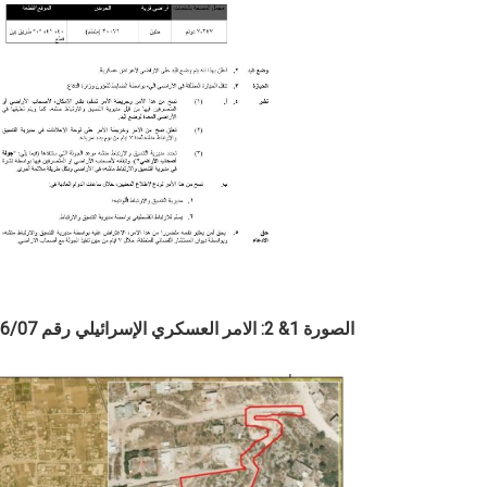
الصورة 1& 2: الامر العسكري
الإسرائيلي
رقم 26/07/وضع اليد (يهودا والسامرة), 5786-2026