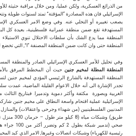
من الذرائع العسكرية، ولكن عمليا، ومن خلال مراقبة حثيثة للأوا
الإسرائيلي فان هذه المصادرة “المؤقتة” تمتد لسنوات طويلة وتتح
يصعب تغييره أو التخلي عنه. وفي وضع الامر العسكري الإسر
المستهدفة تقع ضمن منطقة عمرانية فلسطينية، بعيدة كل البع
المنطقة مما يدع الشك بأن سلطات الاحتلال تنوي الاستيلا
المنطقة حتى وان كانت ضمن المنطقة المصنفة “ا”, التي تخضع ل
وفي تحليل للأمر العسكري الإسرائيلي الصادر والمنطقة المس
المنطقة
المطلة لمخيم جنين
حيث أن المخطط المرفق بالأم
المنطقة المستهدفة بالشارع الرئيسي المؤدي لمخيم جنين لتس
تجدر الإشارة الى أنه خلال الاعوام القليلة الماضية، عمدت 
الإسرائيلية عملية اقتحام واسعة النطاق على مخيم جنين شار
طريق) وشبكات
صحي (تدمير شب