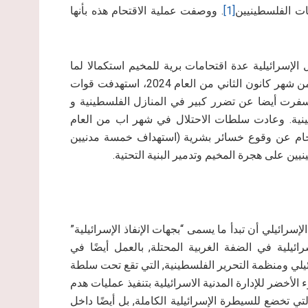
[1]
. ووصفت عملية الاقتحام هذه بأنها
لإسرائيلية عدة اقتحامات برية للمخيم استكمالا لما
بدأت به في شهر تموز من العام 2023، حيث انه في السادس من شهر كانون الثاني من العام 2024، استهدفت قوات
سفرت أيضا عن تضرر كبير في المنازل الفلسطينية و
طينية. وعادت سلطات الاحتلال في شهر اب من العام
قتحام عن وقوع خسائر بشرية (استهداف خمسة مدنيين
يين على هجرة المخيم وتدمير البنية التحتية.
2026, قرّر مجلس الوزراء الإسرائيلي أن تبدأ ما يسمى “بجهات الإنفاذ الإسرائيلية”
إسرائيلية في الضفة الغربية المحتلة, بالعمل أيضًا في
رائيلي ومنظمة التحرير الفلسطينية, التي تقع تحت سلطة
لأخضر للإدارة المدنية الاسرائيلية بتنفيذ عمليات هدم
 تخضع للسيطرة الإسرائيلية الكاملة, بل أيضًا داخل