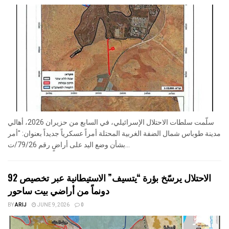
سلّمت سلطات الاحتلال الإسرائيلي، في السابع من حزيران 2026، أهالي
مدينة طوباس شمال الضفة الغربية المحتلة أمراً عسكرياً جديداً بعنوان: "أمر
بشأن وضع اليد على أراضٍ رقم 79/26/ت...
الاحتلال يرسّخ بؤرة “يتسيف” الاستيطانية عبر تخصيص 92
دونماً من أراضي بيت ساحور
BY
ARIJ
JUNE 9, 2026
0