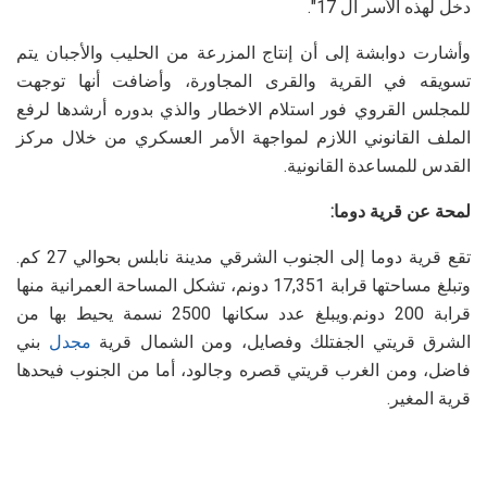
دخل لهذه الأسر ال 17″.
وأشارت دوابشة إلى أن إنتاج المزرعة من الحليب والأجبان يتم
تسويقه في القرية والقرى المجاورة، وأضافت أنها توجهت
للمجلس القروي فور استلام الاخطار والذي بدوره أرشدها لرفع
الملف القانوني اللازم لمواجهة الأمر العسكري من خلال مركز
القدس للمساعدة القانونية.
لمحة عن قرية دوما:
تقع قرية دوما إلى الجنوب الشرقي مدينة نابلس بحوالي 27 كم.
وتبلغ مساحتها قرابة 17,351 دونم، تشكل المساحة العمرانية منها
قرابة 200 دونم.ويبلغ عدد سكانها 2500 نسمة يحيط بها من
الشرق قريتي الجفتلك وفصايل، ومن الشمال قرية
مجدل
بني
فاضل، ومن الغرب قريتي قصره وجالود، أما من الجنوب فيحدها
قرية المغير.