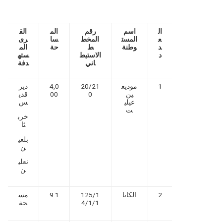
ال
اسم
رقم
الم
الق
ع
المست
المخط
سا
رى
د
وطنة
ط
حة
الم
د
الاستيط
سته
اني
دفة
1
موديع
20/21
4,0
دير
ين
0
00
قدي
عيلي
س
ت
خرب
ثا
بلعي
ن
نعلي
ن
2
الكانا
125/1
9.1
مس
4/1/1
حة