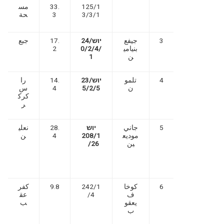
125/1
33.
مس
3/3/1
3
حة
3
جيفع
יוש/24
17.
جبع
بنيامي
0/2/4/
2
ن
1
4
تلمو
יוש/23
14.
را
ن
5/2/5
4
س
كرك
ر
5
جاني
יוש
28.
نعلي
موديع
208/1
4
ن
ين
/26
6
كوخا
242/1
9.8
كفر
ف
/4
عق
يعقو
ب
ب