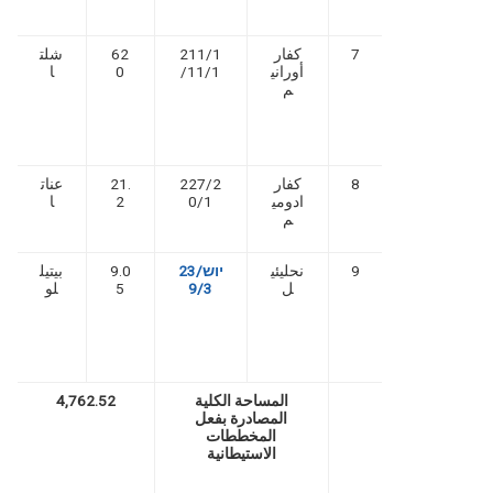
7
كفار
211/1
62
شلت
أوراني
/11/1
0
ا
م
8
كفار
227/2
21.
عنات
ادومي
0/1
2
ا
م
9
نحليئي
יוש/23
9.0
بيتيل
ل
9/3
5
لو
المساحة الكلية
4,762.52
المصادرة بفعل
المخططات
الاستيطانية