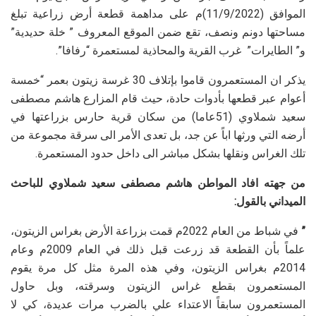
الموافق (11/9/2022)م على مداهمة قطعة أرض زراعية تبلغ
مساحتها دونم ونصف، تقع ضمن الموقع المعروف ” خلة حديدية”
و” الطايرات” غرب القرية والمحاذية لمستعمرة “رفافا”.
يذكر ان المستعمرون قاموا بإتلاف 30 غرسة زيتون بعمر “خمسة
أعوام عبر قطعها بأدوات حادة، حيث قام المزارع هاشم مصطفى
سعيد شملاوي (51عاما) من سكان قرية حارس بزراعتها في
أرضه التي ورثها اباً عن جد، بل تعدى الأمر الى سرقة مجموعة من
تلك الغراس ونقلها بشكل مباشر الى داخل حدود المستعمرة.
من جهته افاد المواطن هاشم مصطفى سعيد شملاوي للباحث
الميداني بالقول:
”
في شباط من العام 2022م قمت بزراعة الأرض بغراس الزيتون،
علماً بأن القطعة قد زرعت قبل ذلك في العام 2009م وعام
2014م بغراس الزيتون، وفي هذه المرة مثل كل مرة يقوم
المستعمرون بقطع غراس الزيتون وسرقته، وبل حاول
المستعمرون سابقاً الاعتداء علي بالضرب مرات عديدة، كي لا