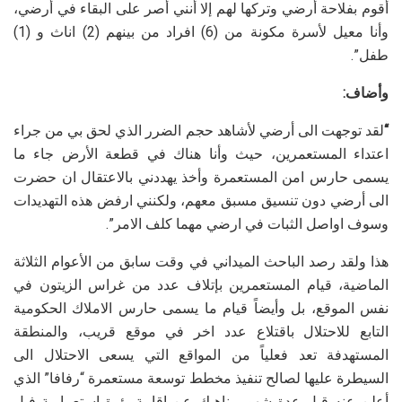
أقوم بفلاحة أرضي وتركها لهم إلا أنني أصر على البقاء في أرضي،
وأنا معيل لأسرة مكونة من (6) افراد من بينهم (2) اناث و (1)
طفل”.
وأضاف:
“
لقد توجهت الى أرضي لأشاهد حجم الضرر الذي لحق بي من جراء
اعتداء المستعمرين، حيث وأنا هناك في قطعة الأرض جاء ما
يسمى حارس امن المستعمرة وأخذ يهددني بالاعتقال ان حضرت
الى أرضي دون تنسيق مسبق معهم، ولكنني ارفض هذه التهديدات
وسوف اواصل الثبات في ارضي مهما كلف الامر”.
هذا ولقد رصد الباحث الميداني في وقت سابق من الأعوام الثلاثة
الماضية، قيام المستعمرين بإتلاف عدد من غراس الزيتون في
نفس الموقع، بل وأيضاً قيام ما يسمى حارس الاملاك الحكومية
التابع للاحتلال باقتلاع عدد اخر في موقع قريب، والمنطقة
المستهدفة تعد فعلياً من المواقع التي يسعى الاحتلال الى
السيطرة عليها لصالح تنفيذ مخطط توسعة مستعمرة “رفافا” الذي
أعلن عنه قبل عدة شهور، ناهيك عن إقامة بؤرة استعمارية فبل