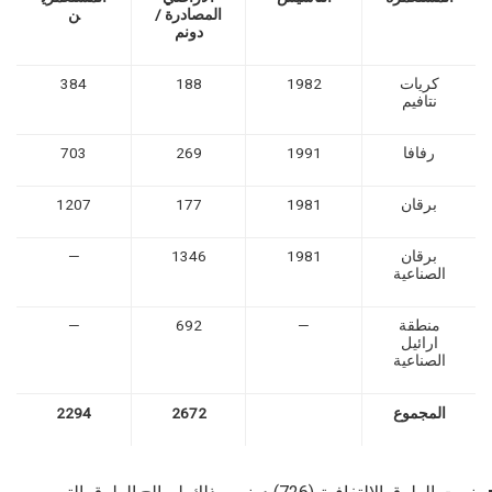
المصادرة /
ن
دونم
كريات
1982
188
384
نتافيم
رفافا
1991
269
703
برقان
1981
177
1207
برقان
1981
1346
—
الصناعية
منطقة
—
692
—
ارائيل
الصناعية
المجموع
2672
2294