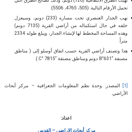
نهبت الطرق الالتفافية (726) دونم، وذلك لصالح الطرق التي
تحمل الأرقام التالية: (505، 4765، 5506).
نهب الجدار العنصري تحت مساره (233) دونم، وسيعزل
خلفه في حال استكماله من أراضي القرية (7135 دونم)
وهذه المساحة المخطط لها لإنشاء الجدار، ويبلغ طوله 2334
متراً.
هذا وتصنف أراضي القرية حسب اتفاق أوسلو إلى ( مناطق
مصنفة “B”631 دونم ومناطق مصنفة “C” 7815 ).
[1]
المصدر: وحدة نظم المعلومات الجغرافية – مركز أبحاث
الأراضي.
اعداد:
مركز أبحاث الاراضي – القدس