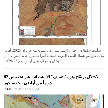
سلّمت سلطات الاحتلال الإسرائيلي، في السابع من حزيران 2026، أهالي
مدينة طوباس شمال الضفة الغربية المحتلة أمراً عسكرياً جديداً بعنوان: "أمر
بشأن وضع اليد على أراضٍ رقم 79/26/ت...
الاحتلال يرسّخ بؤرة “يتسيف” الاستيطانية عبر تخصيص 92
دونماً من أراضي بيت ساحور
BY
ARIJ
JUNE 9, 2026
0